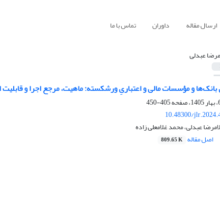
ارسال مقاله
داوران
تماس با ما
مرضا عبدلی
بانک‌ها و مؤسسات مالی و اعتباریِ ورشکسته: ماهیت، مرجع اجرا و قابلیت
405-450
10.48300/jlr.2024
مرضا عبدلی، محمد غلامعلی زاده
اصل مقاله
809.65 K