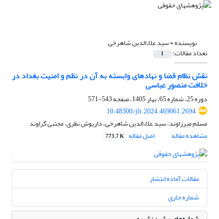
نویسنده =
سید علاءالدین شاهرخی
تعداد مقالات:
1
نقش نظام قضا و نهادهای وابسته به آن در نظم و امنیت بغداد در
خلافت منصور عباسی
دوره 25، شماره 65، بهار 1405، صفحه
543-571
10.48300/jlr.2024.469061.2694
مسلم میرزاوند، سید علاءالدین شاهرخی، داریوش نظری، مجتبی گراوند
مشاهده مقاله
اصل مقاله
773.7 K
مقالات آماده انتشار
شماره جاری
شماره‌های پیشین نشریه