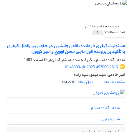
نویسنده =
امیر خادمی
تعداد مقالات:
1
مسئولیت کیفری فرمانده نظامی جانشین در حقوق بین‌‌الملل کیفری
با تأکید بر پرونده انور حاجی حسن اوویچ و امیر کوبورا
مقالات آماده انتشار، پذیرفته شده، انتشار آنلاین از
19 اسفند 1403
10.48300/jlr.2025.493600.2816
امیر خادمی، سید مهدی سید زاده
مشاهده مقاله
اصل مقاله
884.22 K
مقالات آماده انتشار
شماره جاری
شماره‌های پیشین نشریه