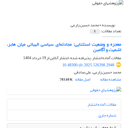
نویسنده =
محمد حسین زارعی
تعداد مقالات:
1
معجزه و وضعیت استثنایی: مجادله‌ای سیاسی الهیاتی میان هابز،
اشمیت و آگامبن
مقالات آماده انتشار، پذیرفته شده، انتشار آنلاین از
19 خرداد 1404
10.48300/jlr.2025.526398.2948
محمد حسین زارعی، علی صادقی
مشاهده مقاله
اصل مقاله
703.69 K
مقالات آماده انتشار
شماره جاری
شماره‌های پیشین نشریه