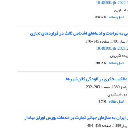
10.48300/jlr.2022
د یاوری
اصل مقاله
834.6 K
ه غرامات و ادعاهای اشخاص ثالث در قراردهای تجاری
145-170
10.48300/jlr.2021
ده اکبریان
اصل مقاله
701.2 K
 مالکیت فکری بر آلودگی کلان‌شهرها
203-232
دق شمشیری
اصل مقاله
3.7 M
ق ایران به سازمان جهانی تجارت بر خدمات بورس اوراق بهادار
459-484