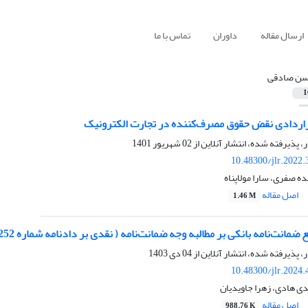
ارسال مقاله
داوران
تماس با ما
ن صادقی
1
اردادی نقض حقوق مصرف‌کننده در تجارت الکترونیک
ر، پذیرفته شده، انتشار آنلاین از
02 شهریور 1401
10.48300/jlr.2022
 صفری، سارا مولاپناه
اصل مقاله
1.46 M
ه بانکی بر مطالبه وجه ضمانت‌نامه ( نقدی بر دادنامه شماره 98099702701252 صادره از شعبه 2 دادگاه عمومی حقوقی شیراز)
ر، پذیرفته شده، انتشار آنلاین از
04 دی 1403
10.48300/jlr.2024
 هادی، زهرا جاویدیان
اصل مقاله
988.76 K