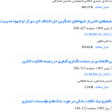
آبادی، مهدی خاقانی اصفهانی، محسن صادقی
اصل مقاله
661.57 K
یم‌های ناشی از شیوه‌های جایگزین حل اختلاف (ای دی آر) و شیوه مدیریت
427-458
10.48300/jlr.2023
علی تقوی
اصل مقاله
953.63 K
نی اقتصادی بر سیاست‌گذاری کیفری در زمینه مالکیت فکری
511-566
10.48300/jlr.2023
، محسن صادقی، شهلا معظمی
اصل مقاله
1.14 M
لمرو نهاد کفالت بانکی در مورد بانک‌ها و مؤسسات اعتباری
115-144