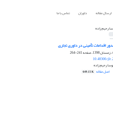
ارسال مقاله
داوران
تماس با ما
سا رحیم زاده
ور اقدامات تأمینی در داوری تجاری
241-264
10.48300/jlr
وسا رحیم زاده
اصل مقاله
649.15 K