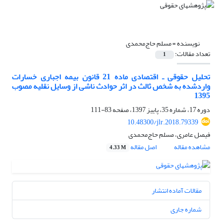
نویسنده =
مسلم حاج‌محمدی
تعداد مقالات:
1
تحلیل حقوقی ـ اقتصادی ماده 21 قانون بیمه اجباری خسارات
واردشده به شخص ثالث در اثر حوادث ناشی از وسایل نقلیه مصوب
1395
دوره 17، شماره 35، پاییز 1397، صفحه
83-111
10.48300/jlr.2018.79339
فیصل عامری، مسلم حاج‌محمدی
مشاهده مقاله
اصل مقاله
4.33 M
مقالات آماده انتشار
شماره جاری