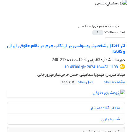
نویسنده =
مهدی اسماعیلی
تعداد مقالات:
1
اثر اختلال شخصیتی وسواسی بر ارتکاب جرم در نظام حقوقی ایران
و کانادا
دوره 24، شماره 63، پاییز 1404، صفحه
217-240
10.48300/jlr.2024.164451.1199
میلاد مهربان، مهدی اسماعیلی، حسن حاجی تبار فیروزجائی
مشاهده مقاله
اصل مقاله
887.33 K
مقالات آماده انتشار
شماره جاری
شماره‌های پیشین نشریه