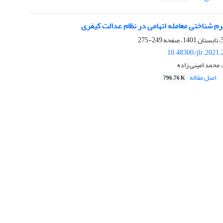
رم شناختی معامله اتهامی در نظام عدالت کیفری
249-275
10.48300/jlr.2021
 محمد امینی زاده
اصل مقاله
796.76 K