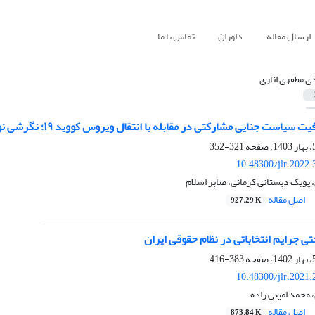
ارسال مقاله
داوران
تماس با ما
ی مظفری اناری
 جنایی مشارکتی در مقابله با انتقال ویروس کووید ۱۹؛ نگرشی نوین، مؤثر و فراگیر در کنترل و پیشگیری
321-352
10.48300/jlr.2022
 پوپک دبستانی کرمانی، صابر اسلام
اصل مقاله
927.29 K
ی جرایم انتخاباتی در نظام حقوقی ایران
383-416
10.48300/jlr.2021
 محمد امینی زاده
اصل مقاله
873.84 K