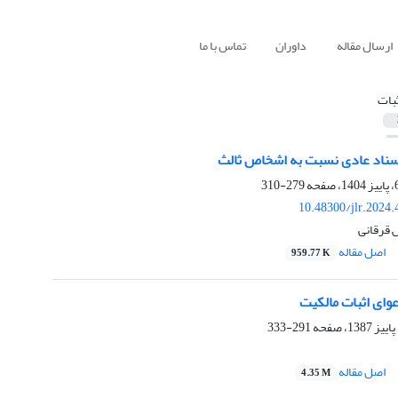
ارسال مقاله
داوران
تماس با ما
ثبات
اسناد عادی نسبت به اشخاص ثالث
279-310
10.48300/jlr.2024
 قرقانی
اصل مقاله
959.77 K
وای اثبات مالکیت
291-333
اصل مقاله
4.35 M