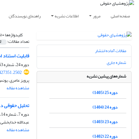
صفحه اصلی
مرور
اطلاعات نشریه
راهنمای نویسندگان
کلیدواژه‌ها =
ا
تعداد مقالات:
2
مقالات آماده انتشار
قابلیت استناد 
شماره جاری
دوره 24، شماره 63، پاییز 1404، صفحه
.427351.2502
شماره‌های پیشین نشریه
پرویز عامری، یونس
مشاهده مقاله
دوره 25 (1405)
تحلیل حقوقی دع
دوره 24 (1404)
دوره 7، شماره 14، پاییز 1387، صفحه
دوره 23 (1403)
عبدالله خدابخشی
مشاهده مقاله
دوره 22 (1402)