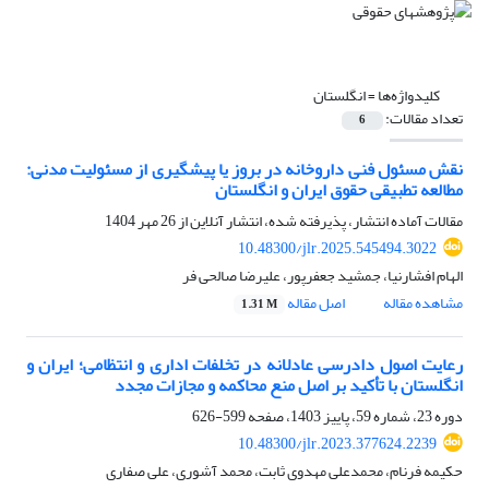
کلیدواژه‌ها =
انگلستان
تعداد مقالات:
6
نقش مسئول فنی داروخانه در بروز یا پیشگیری از مسئولیت مدنی:
مطالعه تطبیقی حقوق ایران و انگلستان
مقالات آماده انتشار، پذیرفته شده، انتشار آنلاین از
26 مهر 1404
10.48300/jlr.2025.545494.3022
الهام افشارنیا، جمشید جعفرپور، علیرضا صالحی فر
مشاهده مقاله
اصل مقاله
1.31 M
رعایت اصول دادرسی عادلانه در تخلفات اداری و انتظامی؛ ایران و
انگلستان با تأکید بر اصل منع محاکمه و مجازات مجدد
دوره 23، شماره 59، پاییز 1403، صفحه
599-626
10.48300/jlr.2023.377624.2239
حکیمه فرنام، محمدعلی مهدوی ثابت، محمد آشوری، علی صفاری