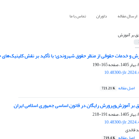
ارسال مقاله
داوران
تماس با ما
ق بر آموزش
ش و خدمات حقوقی از منظر حقوق شهروندی؛ با تأکید بر نقش کلینیک‌‌های 
165-190
10.48300/jlr.2024
اصل مقاله
721.21 K
بر آموزش‌وپرورش رایگان در قانون اساسی جمهوری اسلامی ایران
191-218
10.48300/jlr.2024
د قائدی
اصل مقاله
719.4 K