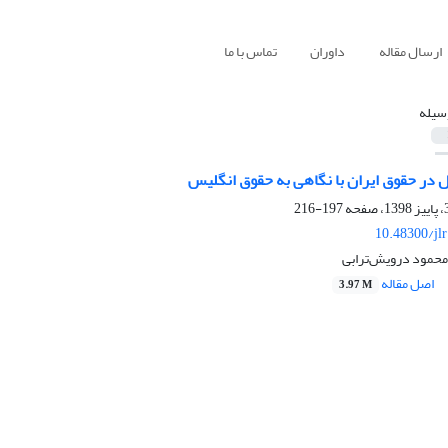
ارسال مقاله
داوران
تماس با ما
سیله
 در حقوق ایران با نگاهی به حقوق انگلیس
197-216
10.48300/jl
محمود درویش‌ترابی
اصل مقاله
3.97 M