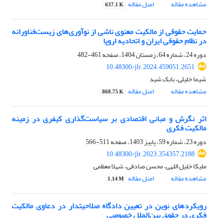
مشاهده مقاله
اصل مقاله
637.1 K
حمایت حقوقی از مالکیت معنوی ناشی از نوآوری‌های زیست‌فناورانه
در نظام حقوقی ایران و اتحادیه اروپا
دوره 24، شماره 64، زمستان 1404، صفحه
461-482
10.48300/jlr.2024.459051.2651
شیما خلیلی، بابک شید
مشاهده مقاله
اصل مقاله
868.75 K
اثر نگرش و مبانی اقتصادی بر سیاست‌گذاری کیفری در زمینه
مالکیت فکری
دوره 23، شماره 59، پاییز 1403، صفحه
511-566
10.48300/jlr.2023.354357.2188
ملیکا خلیل ‌اللهی، محسن صادقی، شهلا معظمی
مشاهده مقاله
اصل مقاله
1.14 M
رویکردهای نوین در تعیین دادگاه صلاحیتدار در دعاوی مالکیت
فکری در حقوق بین‌الملل خصوصی ‬‬‬