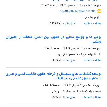
دوره 19، شماره 42، تابستان 1399، صفحه
81-94
10.48300/jlr.2020.111301
نیلوفر نظریانی
مشاهده مقاله
اصل مقاله
346.66 K
بومی ها و جوامع محلی در حقوق بین الملل حفاظت از جانوران
وحشی
دوره 14، شماره 28، پاییز 1394، صفحه
17-64
ژانت الیزابت بلیک، فاطمه رضائی پور
مشاهده مقاله
اصل مقاله
4.35 M
توسعه کتابخانه‏ های دیجیتال و فرجام حقوق مالکیت ادبی و هنری
از منظر حقوق تطبیقی و بین‌الملل
دوره 12، شماره 23، بهار 1392، صفحه
184-214
محمدجواد شجاع، الهام السادات الوانکار
مشاهده مقاله
اصل مقاله
2.36 M