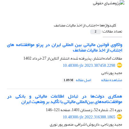
کلیدواژه‌ها =
اجتناب از اخذ مالیات مضاعف
تعداد مقالات:
2
واکاوی قوانین مالیاتی بین المللی ایران در پرتو موافقتنامه های
اجتناب از اخذ مالیات مضاعف
مقالات آماده انتشار، پذیرفته شده، انتشار آنلاین از
27 خرداد 1402
10.48300/jlr.2023.387458.2298
مجید پورناجی
مشاهده مقاله
اصل مقاله
1.09 M
همکاری دولت‌ها در تبادل اطلاعات مالیاتی و بانکی در
موافقت‌نامه‌های بین‌المللی مالیاتی با تأکید بر وضعیت ایران
دوره 21، شماره 52، زمستان 1401، صفحه
121-146
10.48300/jlr.2022.316388.1865
مجید پورناجی، داریوش اشرافی، منصور پور نوری