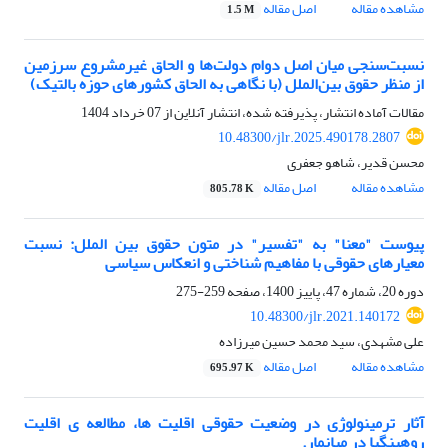
مشاهده مقاله
اصل مقاله
1.5 M
نسبت‌سنجی میان اصل دوام دولت‌ها و الحاق غیرمشروع سرزمین
از منظر حقوق بین‌الملل (با نگاهی به الحاق کشورهای حوزه بالتیک)
مقالات آماده انتشار، پذیرفته شده، انتشار آنلاین از
07 خرداد 1404
10.48300/jlr.2025.490178.2807
محسن قدیر، شاهو جعفری
مشاهده مقاله
اصل مقاله
805.78 K
پیوست "معنا" به "تفسیر" در متون حقوق بین الملل: نسبت
معیارهای حقوقی با مفاهیم شناختی و انعکاس سیاسی
دوره 20، شماره 47، پاییز 1400، صفحه
259-275
10.48300/jlr.2021.140172
علی مشهدی، سید محمد حسین میرزاده
مشاهده مقاله
اصل مقاله
695.97 K
آثار ترمینولوژی در وضعیت حقوقی اقلیت ها، مطالعه ی اقلیت
روهینگیا در میانمار.