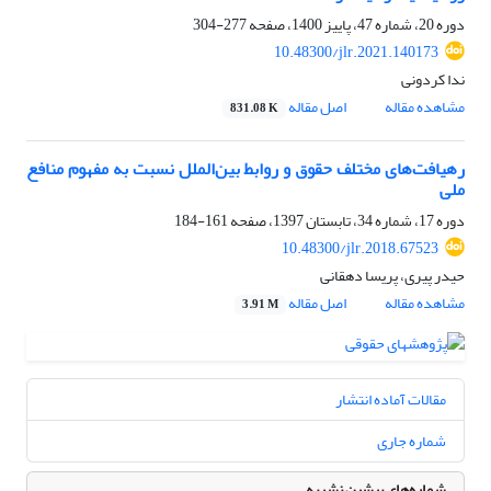
دوره 20، شماره 47، پاییز 1400، صفحه
277-304
10.48300/jlr.2021.140173
ندا کردونی
مشاهده مقاله
اصل مقاله
831.08 K
رهیافت‌های مختلف حقوق و روابط بین‌الملل نسبت به مفهوم منافع
ملی
دوره 17، شماره 34، تابستان 1397، صفحه
161-184
10.48300/jlr.2018.67523
حیدر پیری، پریسا دهقانی
مشاهده مقاله
اصل مقاله
3.91 M
مقالات آماده انتشار
شماره جاری
شماره‌های پیشین نشریه