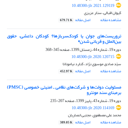
10.48300/jlr.2021.129119
کیوان اقبالی، ستار عزیزی
مشاهده مقاله
اصل مقاله
679.71 K
تروریست‌های جوان یا کودک‌سربازها؟ کودکان داعشی، حقوق
بین‌الملل و قربانی شدن*
دوره 19، شماره 44، زمستان 1399، صفحه
345-368
10.48300/jlr.2020.120715
سیّد صادق موسوی نژاد، کنارد نیاموتاتا
مشاهده مقاله
اصل مقاله
452.97 K
مسئولیت دولت‌ها و شرکت‌های نظامی ـ امنیتی خصوصی (PMSC)
برمبنای سند مونترو‬‬‬‬
دوره 19، شماره 43، پاییز 1399، صفحه
207-235
10.48300/jlr.2020.114169
محمد علی مصطفوی، مجتبی انصاریان
مشاهده مقاله
اصل مقاله
389.05 K