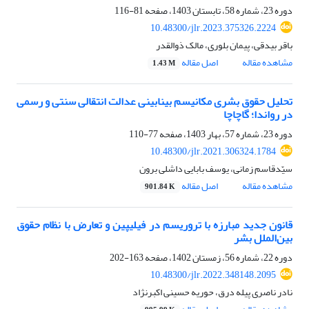
دوره 23، شماره 58، تابستان 1403، صفحه
81-116
10.48300/jlr.2023.375326.2224
باقر بیدقی، پیمان بلوری، مالک ذوالقدر
مشاهده مقاله
اصل مقاله
1.43 M
تحلیل حقوق بشری مکانیسم بینابینی عدالت انتقالی سنتی و رسمی
در رواندا؛ گاچاچا
دوره 23، شماره 57، بهار 1403، صفحه
77-110
10.48300/jlr.2021.306324.1784
سیّدقاسم زمانی، یوسف بابایی داشلی برون
مشاهده مقاله
اصل مقاله
901.84 K
قانون جدید مبارزه با تروریسم در فیلیپین و تعارض با نظام حقوق
بین‌الملل بشر
دوره 22، شماره 56، زمستان 1402، صفحه
163-202
10.48300/jlr.2022.348148.2095
نادر ناصری پیله درق، حوریه حسینی اکبرنژاد