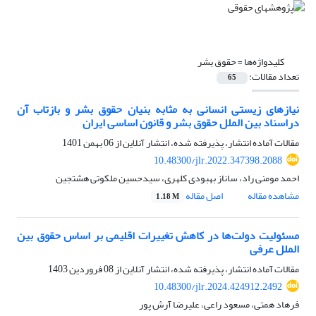
کلیدواژه‌ها =
حقوق بشر
تعداد مقالات:
65
نیازهای زیستی انسانی به مثابه بنیان حقوق بشر و بازتاب آن
دراسناد بین الملل حقوق بشر و قانون اساسی ایران
مقالات آماده انتشار، پذیرفته شده، انتشار آنلاین از
06 بهمن 1401
10.48300/jlr.2022.347398.2088
احمد مومنی راد، ساناز بهبودی کلهری، سیدحسین ملکوتی هشتجین
مشاهده مقاله
اصل مقاله
1.18 M
مسئولیت دولت‌ها در کاهش تغییرات اقلیمی بر اساس حقوق بین
الملل عرفی
مقالات آماده انتشار، پذیرفته شده، انتشار آنلاین از
08 فروردین 1403
10.48300/jlr.2024.424912.2492
فرهاد همتی، مسعود راعی، علیرضا آرش پور