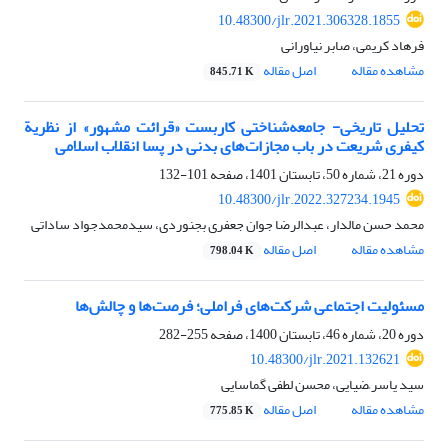
10.48300/jlr.2021.306328.1855
فرهاد کریمی، صابر نیاورانی
مشاهده مقاله
اصل مقاله
845.71 K
تحلیل تاریخی- جامعه‌شناختی کاربست «قرائت مشهور» از نظریة
کیفری شریعت در باب مجازات‌های بدنی در پسا انقلاب اسلامی
دوره 21، شماره 50، تابستان 1401، صفحه
101-132
10.48300/jlr.2022.327234.1945
محمد حسن مالدار، عبدالرضا جوان جعفری بجنوردی، سیدمحمدجواد ساداتی
مشاهده مقاله
اصل مقاله
798.04 K
مسئولیت اجتماعی شرکت‌های فراملی؛ فرصت‌ها و چالش‌ها
دوره 20، شماره 46، تابستان 1400، صفحه
255-282
10.48300/jlr.2021.132621
سید یاسر ًضیایی، محسن لطفی گماسایی
مشاهده مقاله
اصل مقاله
775.85 K