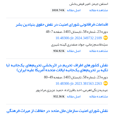
استفن جیمز، امیر فیض بخش
مشاهده مقاله
اصل مقاله
1010.74 K
اقدامات فراقانونی شورای امنیت در نقض حقوق بنیادین بشر
دوره 23، شماره 58، تابستان 1403، صفحه
7-48
10.48300/jlr.2024.349732.2109
سیّدقاسم زمانی، جواد صفدری کهنه شهری
مشاهده مقاله
اصل مقاله
956.92 K
نقش کشورهای اطراف تحریم در اثربخشی تحریم‌های یک‌جانبه (با
تکیه بر تحریم‌های یک‌جانبه ایالات متحده آمریکا علیه ایران)
دوره 23، شماره 58، تابستان 1403، صفحه
49-80
10.48300/jlr.2023.381563.2263
عهدیه زنگی اهرمی، احد باقرزاده، حمید عزیزی مرادپور
مشاهده مقاله
اصل مقاله
932.36 K
نقش شورای امنیت سازمان ملل متحد در حفاظت از میراث فرهنگی