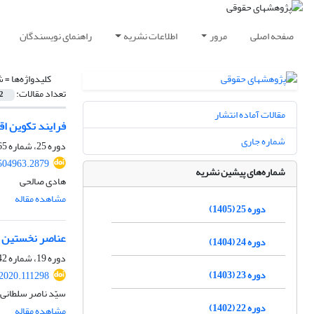
صفحه اصلی
مرور
اطلاعات نشریه
راهنمای نویسندگان
کلیدواژه‌ها =
ش
تعداد مقالات:
2
مقالات آماده انتشار
فرایند تکوین اق
شماره جاری
دوره 25، شماره 65، بهار 1405، صفحه
.504963.2879
شماره‌های پیشین نشریه
هادی صالحی
مشاهده مقاله
دوره 25 (1405)
عناصر نخستین‬‬‬
دوره 24 (1404)
دوره 19، شماره 42، تابستان 1399، صفحه
دوره 23 (1403)
.2020.111298
سیّد ناصر سلطانی
دوره 22 (1402)
مشاهده مقاله