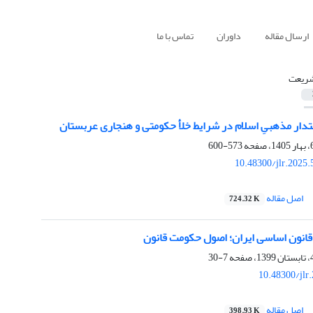
ارسال مقاله
داوران
تماس با ما
ریعت
تدار مذهبیِ اسلام در شرایط خلأ حکومتی و هنجاری عربستان
573-600
10.48300/jlr.2025
اصل مقاله
724.32 K
 قانون اساسی ایران؛ اصول حکومت قانون‎‎
7-30
10.48300/jlr
اصل مقاله
398.93 K