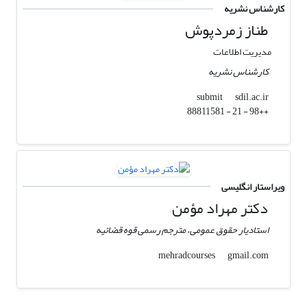
کارشناس نشریه
طناز زمردپوش
مدیریت اطلاعات
کارشناس نشریه
sdil.ac.ir
submit
++98 - 21 - 88811581
ویراستار انگلیسی
دکتر مهراد مؤمن
استادیار حقوق عمومی، مترجم رسمی قوه قضائیه
gmail.com
mehradcourses