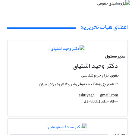
اعضای هیات تحریریه
مدیر مسئول
دکتر وحید اشتیاق
حقوق جزا و جرم شناسی
دانشیار پژوهشکده حقوقی شهردانش، تهران، ایران.
gmail.com
eshtiyagh
++98 -21-88811581
سردبیر