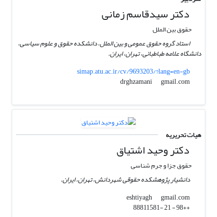
دکتر سیدقاسم زمانی
حقوق بین الملل
استاد گروه حقوق عمومی و بین الملل، دانشکده حقوق و علوم سیاسی،
دانشگاه علامه طباطبائی، تهران، ایران.
simap.atu.ac.ir/cv/9693203/?lang=en-gb
gmail.com
drghzamani
هیات تحریریه
دکتر وحید اشتیاق
حقوق جزا و جرم شناسی
دانشیار پژوهشکده حقوقی شهردانش، تهران، ایران.
gmail.com
eshtiyagh
++98 - 21 -88811581