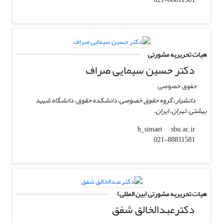
هیات تحریریه مشورتی
دکتر حسین سیمایی صراف
حقوق خصوصی
دانشیار، گروه حقوق خصوصی، دانشکده حقوق، دانشگاه شهید
بهشتی، تهران، ایران.
sbu.ac.ir
h_simaei
021-88811581
هیات تحریریه مشورتی (بین المللی)
دکترعبدالخالق شفق