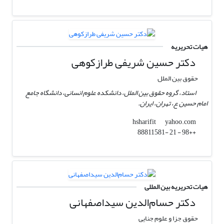
هیات تحریریه
دکتر حسین شریفی طرازکوهی
حقوق بین الملل
استاد، گروه حقوق بین الملل، دانشکده علوم انسانی، دانشگاه جامع
امام حسین ع، تهران، ایران.
yahoo.com
hsharifit
++98 - 21 -88811581
هیات تحریریه بین المللی
دکتر حسام‌الدین سیداصفهانی
حقوق جزا و علوم جنایی