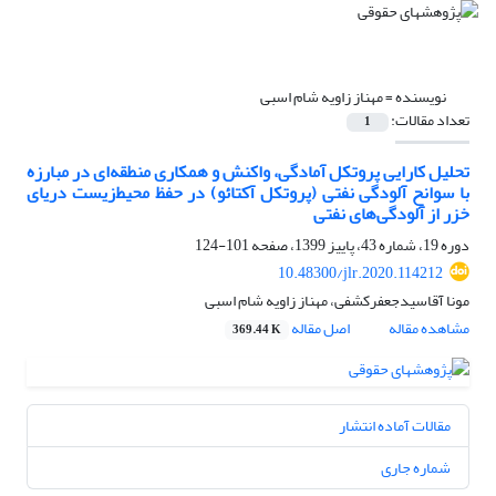
نویسنده =
مهناز زاویه شام اسبی
تعداد مقالات:
1
تحلیل کارایی پروتکل آمادگی، واکنش و همکاری منطقه‌ای در مبارزه
با سوانح آلودگی نفتی (پروتکل آکتائو) در حفظ محیط‌زیست دریای
خزر از آلودگی‌های نفتی‎‬‬‬‬‬‬‎
دوره 19، شماره 43، پاییز 1399، صفحه
101-124
10.48300/jlr.2020.114212
مونا آقاسیدجعفرکشفی، مهناز زاویه شام اسبی
مشاهده مقاله
اصل مقاله
369.44 K
مقالات آماده انتشار
شماره جاری