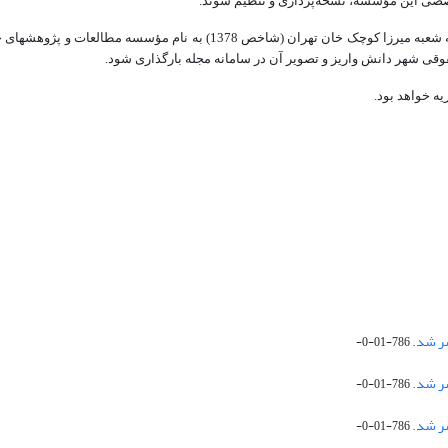
تخصصی این مؤسسه، نسخه‌پردازی و تنظیم شوند.
- مبلغ هزینه داوری مقاله به حساب جاری شماره 31378000139724 نزد بانک سپه
ه خواهد بود.
786-01-0-
786-01-0-
786-01-0-