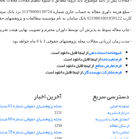
- مقالات پس از تأیید موضوع، باید لزوماً مطابق با شیوه تنظیم مقالات مجلات 
کارت 6219861001859122 بانک سامان به نام مؤسسه مطالعات و پژوهشهای حقوقی شهر دانش واریز و تصویر آن در سامانه مجله بارگذاری شود.
- چاپ مقاله منوط به پذیرش آن توسط داوران محترم و تصویب نهایی هیئت تحریری
- مدت زمان ارزیابی مقالات مجله پژوهشهای حقوقی 3 تا 6 ماه خواهد بود.
شیوه‌نامه استناددهی
از اینجا قابل دانلود است.
فرم تعهدنامه
از اینجا قابل دانلود است.
فرم تعارض منافع
از اینجا قابل دانلود است.
فرم مشارکت نویسندگان
از اینجا قابل دانلود است.
دسترسی سریع
آخرین اخبار
صفحه اصلی
مجله پژوهشهای حقوقی شماره 61 منتشر شد.
درباره نشریه
1151
اعضای هیات تحریریه
مجله پژوهشهای حقوقی شماره 60 منتشر شد.
ارسال مقاله
1259
تماس با ما
مجله پژوهشهای حقوقی شماره 59 منتشر شد.
نقشه سایت
1358