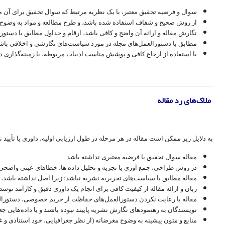
سوال و فرضیه تحقیق معتبر، با یک نظریه مرتبط که سوال تحقیق برای آن 
از روش صحیح و شفاف استفاده شده باشد، و طرح مطالعه و مواد به وضوح 
نگارش مقاله و ارائه آن واضح و کافی باشد، ارقام و جداول مطابق با دستور
مطابق با دستورالعمل‌های مجله در مورد سیاست‌های نگارشی و اخلاقی باش
با استفاده از ارجاع کافی و پوشش مناسب ادبیات مربوطه، با زمینه‌گذاری د
ملاک‌های رد مقاله
به دلایل زیر ممکن است مقاله در هر مرحله در طول ارزیابی اولیه، داوری یا تأیید ن
مقاله سوال تحقیق یا فرضیه معتبری نداشته باشد.
در روش طراحی، جمع آوری یا تجزیه و تحلیل داده ها، خطاهای عینی واضحی 
مقاله مطابق با سیاست‌های تحریریه نشریه نباشد؛ زیرا اصل نداشته باشد، 
زبان و ارائه مقاله از کیفیت کافی برای انجام یک داوری دقیق و کارآمد توسط
مقاله با رعایت نکردن دستورالعمل‌های حفاظت از حریم خصوصی، دستورالعمل
نویسندگان به رهنمودهای نگارش نشریه پایبند نبوده باشند و یا داده‌هایی جع
منابع و متون پیشینه به وضوح مغرضانه (از نظر جغرافیایی، خود استنادی و 