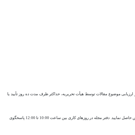
ز ارزیابی موضوع مقالات توسط هیأت تحریریه، حداکثر ظرف مدت ده روز تأیید یا
در صورتی‌ که ظرف مدت اعلام شده، ایمیل تأیید یا عدم تأیید موضوع را دریافت نکردید از طریق شماره تلفن‌ مؤسسه (88811581) با واحد مجلات (داخلی 5) تماس حاصل نمایید. دفتر مجله در روزهای کاری بین ساعت 10:00 تا 12:00 پاسخگوی