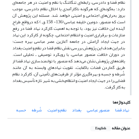
نظام قضا و دادرسی، رابطه‌‌ای تنگاتنگ با نظم و امنیت در هر جامعه‌‌ای
دارد؛ به‌‌گونه‌‌ای که هرگونه ناکارآمدی یا اخلال نظام دادرسی، موجب
بروز بحران‌‌های اجتماعی و امنیتی خواهد شد. مسئله‌‌ این پژوهش آن
است که منصور، دومین خلیفه عباسی (136- 158 ق.) که درواقع طراح
آینده‌‌ این خلافت نیز بود، با توجه به اهمیت کارکرد نهاد قضا در رفع
منازعات و برقراری امنیت و انتظام اجتماعی، چگونه از کارکرد این نهاد
در جهت ایجاد آرامش در جامعه آغازین عصر عباسی بهره جست؛
بنابراین هدف این پژوهش بررسی نقش نظام قضا در نظم و امنیت بغداد
در دوران خلافت منصور عباسی، با رویکرد توصیفی ـ تحلیلی ‌‌‌‌است.
یافته‌‌های پژوهش نشان می‌‌دهد که منصور با توانمندسازی نهاد قضا از
طریق گماردن قضات باکفایت، تقویت نهادهای وابسته به آن مانند
شُرطه و حِسبه و بهره‌‌گیری مؤثر از ظرفیت‌‌های تأمینی آن، کارکرد نظام
قضایی را در جهت ایجاد امنیت و انتظام‌‌بخشی به شهر تازه تأسیس بغداد
به کار گرفت.
کلیدواژه‌ها
نهاد قضا
منصور عباسی
بغداد
نظم و امنیت
شُرطه
حسبه
عنوان مقاله
English