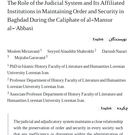
The Role of the Judicial System and Its Affiliated
Institutions in Maintaining Order and Security in
Baghdad During the Caliphate of al-Mansur
al-‘Abbasi
نویسندگان
English
1
2
Moslem Mirzavand
Seyyed Alauddin Shahrokhi
Dariush Nazari
3
3
Mojtaba Garavand
1
PhD in Islamic History, Faculty of Literature and Humanities, Lorestan
University, Lorestan, Iran.
2
Professor, Department of History, Faculty of Literature and Humanities,
Lorestan University, Lorestan, Iran.
3
Associate Professor, Department of History, Faculty of Literature and
Humanities, Lorestan University, Lorestan, Iran.
چکیده
English
The judicial and adjudicatory system maintains a close relationship
with the preservation of order and security in every society, such
that any inefficiency or disruption within the administration of