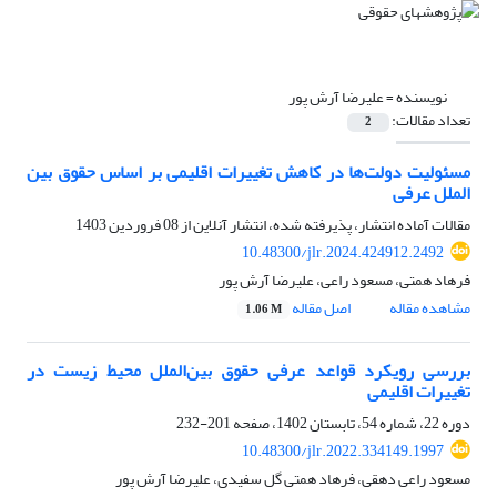
نویسنده =
علیرضا آرش پور
تعداد مقالات:
2
مسئولیت دولت‌ها در کاهش تغییرات اقلیمی بر اساس حقوق بین
الملل عرفی
مقالات آماده انتشار، پذیرفته شده، انتشار آنلاین از
08 فروردین 1403
10.48300/jlr.2024.424912.2492
فرهاد همتی، مسعود راعی، علیرضا آرش پور
مشاهده مقاله
اصل مقاله
1.06 M
بررسی رویکرد قواعد عرفی حقوق بین‌الملل محیط زیست در
تغییرات اقلیمی
دوره 22، شماره 54، تابستان 1402، صفحه
201-232
10.48300/jlr.2022.334149.1997
مسعود راعی دهقی، فرهاد همتی گل سفیدی، علیرضا آرش پور