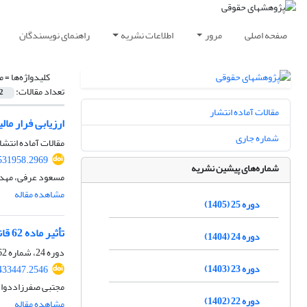
صفحه اصلی
مرور
اطلاعات نشریه
راهنمای نویسندگان
کلیدواژه‌ها =
م
تعداد مقالات:
2
مقالات آماده انتشار
ارزیابی فرار مال
شماره جاری
مقالات آماده انتشا
.531958.2969
شماره‌های پیشین نشریه
مسعود عرفی، مهدی
مشاهده مقاله
دوره 25 (1405)
تأثیر ماده 62 قانون احکام دائمی برنامه‌های توسعه کشور بر مبانی نظریه رضایی بودن معاملات املاک
دوره 24 (1404)
دوره 24، شماره 62، تابستان 1404، صفحه
دوره 23 (1403)
.433447.2546
مجتبی صفرزاددواج
دوره 22 (1402)
مشاهده مقاله