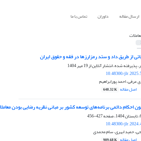
ارسال مقاله
داوران
تماس با ما
عاملات
یاتی از طریق داد و ستد رمزارزها در فقه و حقوق ایران
ر، پذیرفته شده، انتشار آنلاین از
19 مهر 1404
10.48300/jlr.2025
 عرفی، احمد پورابراهیم
اصل مقاله
648.32 K
427-456
10.48300/jlr.2024
ی، حمید ابهری، سام محمدی
اصل مقاله
909.68 K