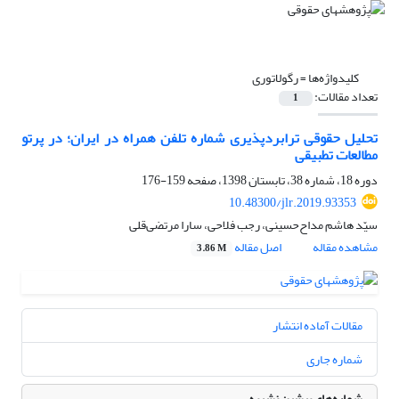
کلیدواژه‌ها =
رگولاتوری
تعداد مقالات:
1
تحلیل حقوقی ترابردپذیری شماره تلفن همراه در ایران؛ در پرتو
مطالعات تطبیقی
دوره 18، شماره 38، تابستان 1398، صفحه
159-176
10.48300/jlr.2019.93353
سیّد هاشم مداح‌حسینی، رجب فلاحی، سارا مرتضی‌قلی
مشاهده مقاله
اصل مقاله
3.86 M
مقالات آماده انتشار
شماره جاری
شماره‌های پیشین نشریه