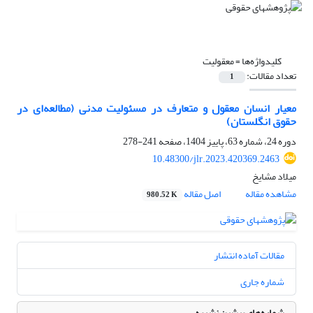
کلیدواژه‌ها =
معقولیت
تعداد مقالات:
1
معیار انسان معقول و متعارف در مسئولیت مدنی (مطالعه‌ای در
حقوق انگلستان)
دوره 24، شماره 63، پاییز 1404، صفحه
241-278
10.48300/jlr.2023.420369.2463
میلاد مشایخ
مشاهده مقاله
اصل مقاله
980.52 K
مقالات آماده انتشار
شماره جاری
شماره‌های پیشین نشریه