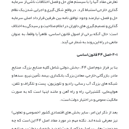
تعارض مفاد آنها را با سیستم های حل و فصل اختلافات ناشی از سرمایه
گذاری خارجی استنباط کرد. در واقع شکل گیری و اجرایی شدن یک نظام
حل و فصل، نیازمند وجود توافق نامه بین طرفین قرارداد اصلی سرمایه
گذاری و تصمیم گیری های داوران در اعلام صلاحیت و رسیدگی به اختلاف
است؛ حال آنکه برخی از اصول قانون اساسی، ظاهراً یا واقعاً، به عنوان
مانعی در راه این روند به شمار می آیند.
۲-۱-اصل ۴۴ قانون اساسی
بنا بر فراز دوم اصل ۴۴، «بخش دولتی شامل کلیه صنایع بزرگ، صنایع
مادر، بازرگانی خارجی، معادن بزرگ، بانکداری، بیمه، تأمین نیرو، سدها و
شبکه های بزرگ آب رسانی، رادیو و تلویزیون، پست و تلگراف و تلفن،
هواپیمایی، کشتیرانی، راه و راه آهن و مانند اینها است که به صورت
مالکیت عمومی و در اختیار دولت است».
بعد از ذکر این امر، سایر بخش های اقتصادی کشور (خصوصی و تعاونی)
نیز معرفی شده اند. نکته مهم در مورد مفاد اصل ۴۴ این است که چه
محدودیت هایی بر اصل مذکور از حیث تحدید «انحصار» دولت بر صنایع و