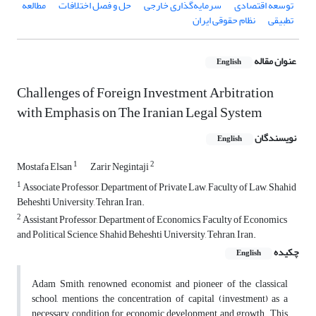
توسعه اقتصادی
سرمایه‌گذاری خارجی
حل و فصل اختلافات
مطالعه
تطبیقی
نظام حقوقی ایران
عنوان مقاله
English
Challenges of Foreign Investment Arbitration
with Emphasis on The Iranian Legal System
نویسندگان
English
1
2
Mostafa Elsan
Zarir Negintaji
1
Associate Professor, Department of Private Law, Faculty of Law, Shahid
Beheshti University, Tehran, Iran.
2
Assistant Professor, Department of Economics, Faculty of Economics
and Political Science, Shahid Beheshti University, Tehran, Iran.
چکیده
English
Adam Smith, renowned economist and pioneer of the classical
school, mentions the concentration of capital (investment) as a
necessary condition for economic development and growth. This