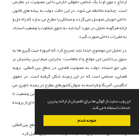
ارجاع دعوی او با یک شخص حقوقی خارجی با این مصونیت در تعارض
است. چنانچه ملاحظه می شود، در این حالت دولت به بهانه های قانون
داخلی خویش متوسل نمی گردد و مسائلی را مطرح می سازد که راه حل و
ارائه هرگونه تحلیل در مورد آنها باید به نحوی متفاوت با وضعیت استناد
به مقررات داخلی صورت گیرد.
در تحلیل این موضوع، ابتدا باید تصریح کرد که امروزه جهت گیری ها به
سوی برداشتن این موانع و ادعاهاست؛ بنابراین مهم ترین پشتیبان بر
نفی حق استناد دولت به مصونیت قضایی در سطح بین المللی، «رویه
قضایی» مسلمی است که در این زمینه شکل گرفته است. در حقوق
انگلیس، آمریکا و فرانسه به عنوان کشورهای مطرح در زمینه داوری، می
توان این روند را به خوبی مشاهده کرد. حتی در آمریکا این وضعیت تا
این وب سایت از کوکی ها برای اطمینان از ارائه بهترین
21
تدوین قانون موضوعه پیش رفته،
و با آرای صادره در پاره ای از پرونده
خدمات استفاده می کند.
های مهم بین المللی تأیید گردیده است.
متوجه شدم
اگرچه می توان موضوع فقدان مصونیت قضایی دولت در سطح بین المللی
را به هنگامی که به عنوان «حاکم» حاضر نیست، به خوبی تحلیل کرد.