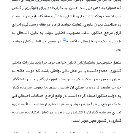
که همواره به ذهن می رسد. حسن نیت قراردادی برای جلوگیری از کتمان
مقررات محدودکننده داخلی و افشای مفاد آن به هنگام طرح ایراد نسبت
به صلاحیت دیوان داوری، کفایت خواهد کرد و در مقام رسیدگی و اجرای
آرای مرجع مذکور، سلب مصونیت قضایی دولت به دلیل اشتغال به
12
«اِعمال تصدی» و نه اِعمال حاکمیت،
در سطح بین المللی کافی خواهد
بود.
منطق حقوقی نیز پشتیبان این تحلیل خواهد بود: چرا باید مقررات داخلی
کشوری، محدودکننده یا در عمل نافی توافقی باشد که دولت حاکم به
عنوان شخص «غیرمقتدر» ـ در مقام تصدی امور بازرگانی ـ با سرمایه گذار
خارجی منعقد کرده و بر مبنای آن شخص حقیقی یا حقوقی سرمایه گذار
به دولت مذکور اعتماد کرده است. در واقع ارجاع اختلافات احتمالی آتی
به یک مرجع بی طرف و غیردولتی، سهم عمده ای از محاسبات اقتصادی و
تجاری سرمایه گذاران را تشکیل می دهد و در تمایل ایشان به سرمایه
گذاری در کشور معین مؤثر است.