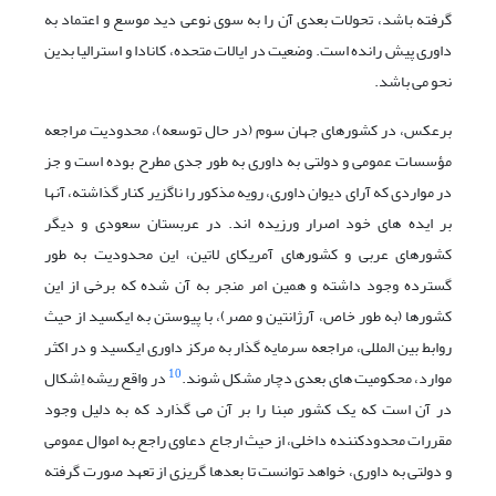
گرفته باشد، تحولات بعدی آن را به سوی نوعی دید موسع و اعتماد به
داوری پیش رانده است. وضعیت در ایالات متحده، کانادا و استرالیا بدین
نحو می باشد.
برعکس، در کشورهای جهان سوم (در حال توسعه)، محدودیت مراجعه
مؤسسات عمومی و دولتی به داوری به طور جدی مطرح بوده است و جز
در مواردی که آرای دیوان داوری، رویه مذکور را ناگزیر کنار گذاشته، آنها
بر ایده های خود اصرار ورزیده اند. در عربستان سعودی و دیگر
کشورهای عربی و کشورهای آمریکای لاتین، این محدودیت به طور
گسترده وجود داشته و همین امر منجر به آن شده که برخی از این
کشورها (به طور خاص، آرژانتین و مصر)، با پیوستن به ایکسید از حیث
روابط بین المللی، مراجعه سرمایه گذار به مرکز داوری ایکسید و در اکثر
10
موارد، محکومیت های بعدی دچار مشکل شوند.
در واقع ریشه اِشکال
در آن است که یک کشور مبنا را بر آن می گذارد که به دلیل وجود
مقررات محدودکننده داخلی، از حیث ارجاع دعاوی راجع به اموال عمومی
و دولتی به داوری، خواهد توانست تا بعدها گریزی از تعهد صورت گرفته