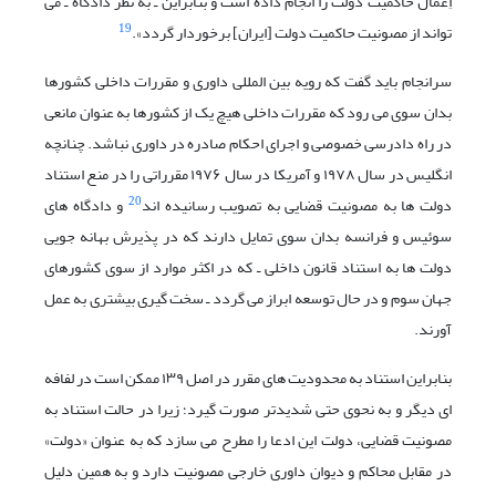
اِعمال حاکمیت دولت را انجام داده است و بنابراین ـ به نظر دادگاه ـ می
19
تواند از مصونیت حاکمیت دولت [ایران] برخوردار گردد».
سرانجام باید گفت که رویه بین المللی داوری و مقررات داخلی کشورها
بدان سوی می رود که مقررات داخلی هیچ یک از کشورها به عنوان مانعی
در راه دادرسی خصوصی و اجرای احکام صادره در داوری نباشد. چنانچه
انگلیس در سال ۱۹۷۸ و آمریکا در سال ۱۹۷۶ مقرراتی را در منع استناد
20
دولت ها به مصونیت قضایی به تصویب رسانیده اند
و دادگاه های
سوئیس و فرانسه بدان سوی تمایل دارند که در پذیرش بهانه جویی
دولت ها به استناد قانون داخلی ـ که در اکثر موارد از سوی کشورهای
جهان سوم و در حال توسعه ابراز می گردد ـ سخت گیری بیشتری به عمل
آورند.
بنابراین استناد به محدودیت های مقرر در اصل ۱۳۹ ممکن است در لفافه
ای دیگر و به نحوی حتی شدیدتر صورت گیرد؛ زیرا در حالت استناد به
مصونیت قضایی، دولت این ادعا را مطرح می سازد که به عنوان «دولت»
در مقابل محاکم و دیوان داوری خارجی مصونیت دارد و به همین دلیل