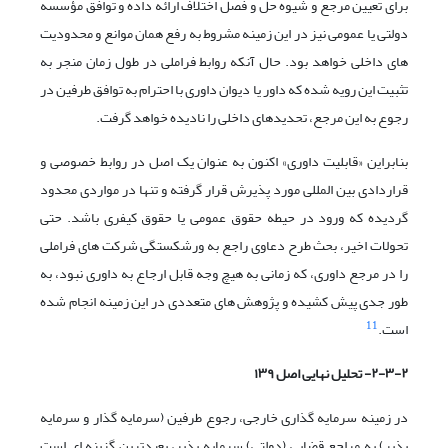
برای تعیین مرجع و شیوه حل و فصل اختلاف ارائه داده و توافق مؤسسه
دولتی یا عمومی نیز در این زمینه مشروط به رفع همان موانع و محدودیت
های داخلی خواهد بود. حال آنکه روابط فراملی در طول زمان منجر به
تثبیت این رویه شده که داور یا دیوان داوری با احترام به توافق طرفین در
رجوع به این مرجع، تحدیدهای داخلی را نادیده خواهد گرفت.
بنابراین «قابلیت داوری» اکنون به عنوان یک اصل در روابط خصوصی و
قراردادی بین المللی مورد پذیرش قرار گرفته و تنها در مواردی محدود
گردیده که ورود در حیطه حقوق عمومی یا حقوق کیفری باشد. حتی
تحولات اخیر، بحث طرح دعاوی راجع به ورشکستگی شرکت های فراملی
را در مرجع داوری، که زمانی به هیچ وجه قابل ارجاع به داوری نبود، به
طور جدی پیش کشیده و پژوهش های متعددی در این زمینه انجام شده
11
است.
۲-۳-۲- تحلیل نهایی اصل ۱۳۹
در زمینه سرمایه گذاری خارجی، رجوع طرفین (سرمایه گذار و سرمایه
پذیر) به مراجع قضایی (دولتی) سرمایه پذیر، بعیدترین گزینه ای است