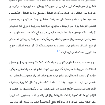
ناشی از سرمایه گذاری خارجی از سوی کشورمان به داوری یا سازش در
عرصه بین المللی، در صورتی که از اِعمال تصدی ـ و نه اِعمال حاکمیت ـ
محسوب شود، منجر به فقدان مصونیت قضایی دولت ایران در عرصه بین
المللی خواهد بود. در ارتباط با داوری، مراجعه به رویه داوری ها حاکی از
آن است که توافق دولت با طرف خارجی در ارجاع اختلافات به داوری به
معنی اعراض ضمنی از مصونیت تلقی می گردد. «چراکه پذیرفتن تعهد در
ارجاع اختلاف به داوری با استناد به مصونیت که اثر آن عدم امکان رجوع
17
به داوری است، تعارض دارد».
در زمینه سرمایه گذاری خارجی، مواد ۵۵ ـ ۵۳ «کنوانسیون حل و فصل
اختلافات مربوط به سرمایه گذاری بین دولت ها و اتباع دولت های دیگر»
مؤید آن است که توافق بر داوری به مفهوم اعراض از مصونیت قضایی به
شمار می آید. به موجب بند (۱) ماده ۵۴، «هر یک از کشورهای طرف
قرارداد می بایست حکم صادره بر طبق مقررات این کنوانسیون را معتبر و
الزام آور شناخته و الزامات مالی ناشی از آن را اجرا کند، به طوری که آن را
یک حکم نهایی صادره از دادگاه های [داخلی] خود به شمار آورد». نیز