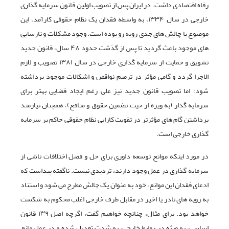
رفاه اقتصادی داشت. در ایران پس از تصویب اولین قانون سرمایه گذاری
خارجی در سال ۱۳۳۴، به واسطه فقدان یک نظام حقوقی کارآمد، این
موضوع با چالش های جدی روبه رو بوده است. وجود مشکلات و نارسایی
های موجود باعث گردید تا پس از گذشت حدود ۴۸ سال، قانون جدید
تشویق و حمایت از سرمایه گذاری خارجی در سال ۱۳۸۱ تصویب و لازم
الاجرا گردد و گامی مؤثر در ترمیم نواقص و اشکالات موجود برداشته
شود؛ اما تصویب قانون جدید نیز علی رغم ایجاد فضایی بهتر برای
سرمایه گذار (به ویژه از حیث تضمین حقوق و منافع)، همچنان نیازمند
برداشتن گام های مؤثرتر در تقویت کارایی نظام حقوقی حاکم بر سرمایه
گذاری خارجی است.
در مورد اینکه موانع توسعه داوری برای حل و فصل اختلافات ناشی از
سرمایه گذاری در عمل وجود دارند، تردیدی نیست. ناگفته پیداست که
ادعای فقدان این موانع، خود به عنوان یک چالش مطرح می شود و استناد
به رویه های نادر یا اخیر در مقابل طرف خارجی اغلب محکوم به شکست
خواهد بود. برای مثال، چنانچه خواهیم گفت، اگرچه اصل ۱۳۹ قانون
اساسی، به ویژه در روابط خارجی، به شدت تعدیل شده و در عمل مانع