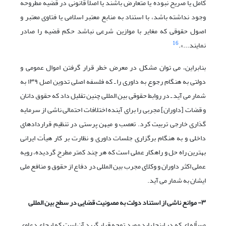
کامل یا صریح نبوده یا متعارض باشند یا اصلاً قانونی در قضیه مطروحه
وجود نداشته باشد، با استناد به منابع معتبر اسلامی یا فتاوی معتبر و
اصول حقوقی که مغایر با موازین شرعی نباشد حکم قضیه را صادر
16
نمایند...».
بنابراین، می توان مشکل در معرض خطر قرار گرفتن اموال عمومی و
دولتی به هنگام رجوع به داوری را ـ که فلسفه اصلی تدوین اصل ۱۳۹ به
شمار می آید ـ در روابط حقوقی بین المللی چنین تقلیل داد که حقوق دانان
و قضات [داوران] مجربی را برای آینده اختلافات احتمالی ناشی از سرمایه
گذاری خارجی تربیت کرد. تعصب و میهن پرستی در تنظیم قراردادهای
داخلی و به هنگام برگزاری جلسات داوری و نظارت بر کار هیأت ایرانی
بهترین راه حل و راهکار عملی است که هر چند کمتر مطرح گردیده، رویه
عملی اکثر داوران و وکلای مجرب بین المللی در دفاع از حقوق و منافع ملی
ایشان به شمار می آید.
۳- موانع ناشی از استناد دولت به مصونیت قضایی در سطح بین المللی
مسأله ای که در اینجا باید مورد توجه قرار گیرد آن است که ارجاع دعاوی