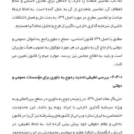
که تاب تفاسیر متعدد را دارد، یا حداقل برای تعدیل خشکی و عدم
انعطاف آن، تفاسیر متعددی از آن به عمل آمده است. به لحاظ ارتباط
مباحث و تفاسیر مطرح در مورد اصل ۱۳۹، به بحث حل و فصل اختلافات
ناشی از سرمایه گذاری خارجی، ناگزیر از طرح و تحلیل تمام آنها هستیم.
مطابق با اصل ۱۳۹ قانون اساسی، «صلح دعاوی راجع به اموال عمومی و
دولتی یا ارجاع آن به داوری در هر مورد موکول به تصویب هیأت وزیران
است و باید به اطلاع مجلس نیز برسد. موارد مهم را قانون تعیین می
کند».
۲-۳-۱- بررسی تطبیقی تحدید رجوع به داوری برای مؤسسات عمومی و
دولتی
حتی اگر مفاد اصل ۱۳۹، در زمینه رجوع به داوری در سطح بین المللی و به
ویژه سرمایه گذاری خارجی با ایراد روبه رو باشد، این محدودیت
اختصاصی به ایران ندارد و برخی از کشورهای پیشرفته نیز آن را در قانون
داخلی و نظام حقوقی خود پیش بینی کرده اند. به لحاظ تطبیقی، در
اتریش، انگلستان، ایتالیا، هلند و سوئیس محدودیتی در این زمینه وجود