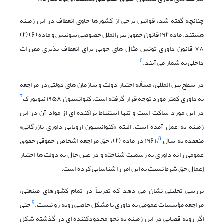
چنانچه گفته شد، قوانین برخی از کشورها حاوی انعطاف در این زمینه
هستند. ماده ۱۹۲ قانون حقوق بین الملل خصوصی سوئیس و ماده (۶) (۲)
۷۸ قانون داوری تونس مثال های خوبی برای انعطاف پذیری مقررات
6
داخلی به شمار می آیند.
در سطح بین المللی، مسأله اختیار دولت و سازمان های دولتی در مراجعه
7
به داوری کمتر مورد توجه قرار گرفته است. کنوانسیون ۱۹۵۸ نیویورک
در این مورد ساکت است و تنها استنباط پراکنده ای از مواد آن در این
زمینه به عمل آمده است. البته «کنوانسیون اروپایی داوری بازرگانی»
8
منعقده به سال ۱۹۶۱،
در ماده (۲)، حق مراجعه اشخاص حقوقی حقوق
عمومی را به داوری به رسمیت شناخته و در عین حال به دولت ها اختیار
اِعمال حق شرط نسبت به این امر را شناسایی کرده است.
بررسی تحلیلی نشان می دهد که تقریباً در تمام کشورهای صنعتی،
9
مراجعه مؤسسات عمومی به داوری با مشکل خاصی روبه رو نیست.
حتی
اگر رویه قضایی در این زمینه به نحو محدودکننده ای در گذشته شکل