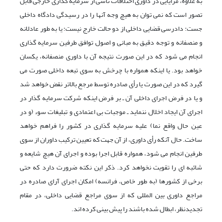
به علاوه، مزایایی در داوری اختلافات ناشی از سرمایه گذاری خارجی قابل
تصور است که نمی توان به هیچ وجه آنها را در رسیدگی دادگاه داخلی
جست: دادرسی قضایی داخلی از دو حالت خارج نیست: یا به طور عادلانه
و منصفانه و توجه دقیق به مبانی و اصول توافق طرفین سرمایه گذاری
انجام می شود که در این صورت نتیجه آن با داوری منصفانه، یکسان
خواهد بود. یا اینکه همواره با چرخش به سوی تبعه داخلی صورت می
گیرد که در این صورت یا رأی صادره توسط مرجع بالاتر نقض خواهد شد
و یا در فرض اجرای داخلی آن ـ بر فرض اینکه شرکت سرمایه گذار در
اجرای آن ایجاد اخلال ننماید ـ موجبات بی اعتمادی و تبلیغات سوء (و در
عین حال واقع نما) علیه سرمایه گذاری در کشور را فراهم خواهد
ساخت. حال آنکه رأی داوری، از آن جهت که تعیین ترکیب داوران از سوی
طرفین انجام می شود، همواره قابل اجرا بوده و اجرای آن هیچ شایعه و
شائبه ای را تقویت نخواهد کرد. ذکر این نکته ضرورت دارد که حتی
برخی از کشورها (به طور خاص، فرانسه) امکان اجرای آرای صادره در
مراجع داوری بین المللی که از سوی مراجع قضایی داخلی، در مقام
تجدیدنظر، ابطال شده باشند را پیش بینی کرده اند.