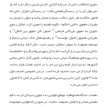
داوری اختلافات ناشی از سرمایه گذاری خارجی مزیتی دیگر دارد که باز
نمی توان آن را در رسیدگی قضایی یافت: در رسیدگی داوران، جایی که
قانون حاکم به هر دلیل ساکت، مبهم یا مجمل باشد و نتوان با توسل به
مقررات ماهوی داخلی (حاکم)، تکلیف قضیه را تعیین کرد، امکان رجوع
14
13
داوران به حقوق بازرگانی فراملی،
اصول کلی حقوق بین الملل
و
15
مقرراتی همچون اصول مؤسسه
و رهنمودهای بانک جهانی ترمیم و
توسعه، همواره به عنوان «مکمل» میسر است. حال آنکه چشم قاضی
داخلی نزدیک بین تر از آن است که به آن سوی مرزها بنگرد و حکم قضیه
را در رویه های هماهنگ جهانی جست وجو کند. قانون گذار داخلی تمامی
کشورها، نه تنها ابزار لازم برای این امر را در اختیار قضات قرار نداده،
بلکه آنها را از این حیث محدود کرده است. در این خصوص، قسمت اول
ماده ۳ قانون آیین دادرسی مدنی کشورمان، با تأسی از اصل ۱۶۷ قانون
اساسی، مقرر می دارد:
«قضات دادگاه ها موظفند موافق قوانین به دعاوی رسیدگی کرده، حکم
مقتضی صادر و یا فصل خصومت نمایند. در صورتی که قوانین موضوعه