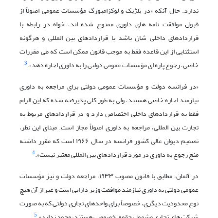
ندارد. حال آنکه «در بلژیک و لوکزامبورگ مؤسسات عمومی اصولاً از
قبول موافقت نامه های داوری ممنوع شده اند، خواه در رابطه با
قراردادهای داخلی شان باشد یا قراردادهای بین المللی و هرگونه
استثنایی از این قاعده فقط به موجب قانون ممکن است که طی مقررات
3
خاصی، رجوع پاره ای مؤسسات عمومی دولتی را به داوری اجازه دهد».
«در فرانسه دولت و مؤسسات عمومی دولتی برای مراجعه به داوری
نیازمند اجازه خاصی هستند، ولی به طور کلی پذیرفته شده که این الزام
فقط به قراردادهای داخلی اختصاص دارد و در قراردادهای مربوط به
تجارت بین المللی، مراجعه به داوری اصولاً مجاز است. مبنای این نظر،
تصمیم دیوان عالی کشور فرانسه در سال ۱۹۶۶ است که مقرر داشته
4
منع رجوع به داوری در مورد قراردادهای بین المللی معتبر نیست».
در آلمان، مطابق با قانون مصوب ۱۹۳۳، مراجعه دولت و نیز مؤسسات
عمومی دولتی به داوری نیازمند موافقت وزیر دارایی است و غیر از آن هیچ
نوع محدودیت دیگری، خصوصاً برای واحدهای تجاری دولتی که به صورت
5
شرکت های تجاری مشمول حقوق خصوصی هستند، وجود ندارد».