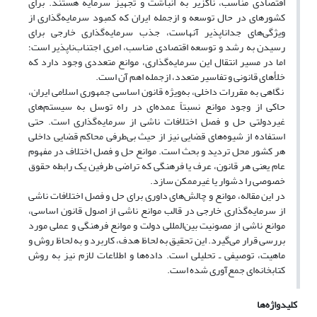
اقتصادی مناسب، ناگزیر به انباشت و تجهیز سرمایه هستند. برای
کشورهای در حال توسعه و ازجمله ایران که کمبود سرمایه‌گذاری از
ویژگی‌های جداناپذیر آنهاست، جذب سرمایه‌گذاری خارجی برای
رسیدن به رشد و توسعه اقتصادی مناسب، امری اجتناب‌ناپذیر است؛
اما در مسیر انتقال این سرمایه‌گذاری، موانع متعددی وجود دارد که
خلأهای قانونی و تفاسیر متعدد، ازجمله اهم آن است.
نگاهی به مقررات داخلی، به‌ویژه قانون اساسی جمهوری اسلامی ایران،
حاکی از وجود موانع نسبتاً عمده‌ای در راه توسل به سیستم‌های
غیردولتی حل و فصل اختلافات ناشی از سرمایه‌گذاری است. حتی
استفاده از شیوه‌های قضایی نیز از حیث بی‌طرفی محاکم قضایی داخلی
هر کشور محل تردید و بحث است. موانع حل و فصل اختلاف در مفهوم
عام یعنی هر قانون، عرف یا فرهنگی که تراضی طرفین یک رابطه حقوق
خصوصی را دشوار یا غیرممکن سازد.
در این مقاله، موانع و چالش‌های داوری برای حل و فصل اختلافات ناشی
از سرمایه‌گذاری خارجی در قالب موانع ناشی از اصول قانون اساسی،
موانع ناشی از مصونیت بین‌المللی دولت و موانع فرهنگی و عملی مورد
بررسی قرار می‌گیرد. این تحقیق به لحاظ هدف، کاربرد و به لحاظ روش و
ماهیت، توصیفی ـ تحلیلی است. داده‌ها و اطلاعات لازم نیز به روش
کتابخانه‌ای جمع‌آوری شده است.
کلیدواژه‌ها