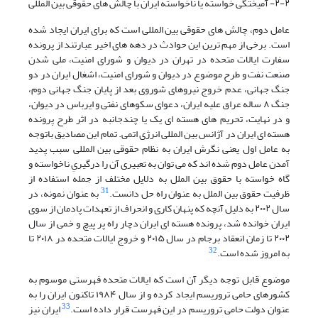
۲-۲- آمیختگی خواسته یا ناخواسته ایران با چالش های حقوقی بین المللی
عامل دوم، چالش های حقوقی بین المللی است که برای ایران ایجاد شده
است. برخی از مهم ترین این حوادث در دهه های اخیر عبارتند از پرونده
سفارت ایالات متحده در تهران در دیوان و شورای امنیت، ملی شدن
صنعت نفت و طرح موضوع در دیوان و شورای امنیت، اشغال ایران در دو
جنگ جهانی، عدم خروج نیروهای شوروی بعد از پایان جنگ جهانی دوم،
جنگ ۸ ساله عراق علیه ایران، دعوای سکوهای نفتی و ایرباس در دیوان،
و در نهایت، تحریم های هسته ای یک یا چندجانبه در اثر طرح پرونده
هسته ای ایران در آژانس بین المللی انرژی اتمی. تمام این مصادیق باتوجه
به عامل اول یعنی نگرش ایران به نظام حقوقی بین المللی سبب پدید
آمدن عامل دوم شده اند که می توان به تعبیری آن را درگیریِ ناخواسته و
گاه خواسته با حقوق بین الملل به دلایل مختلف از جمله استفاده از
31
ظرفیت حقوق بین الملل به عنوان راه حل دانست.
به عنوان نمونه، در
سال ۲۰۰۲ به دلیل آنچه که پنهان کاری و انحراف از تعهدات پادمان از سوی
ایران خوانده شد، پرونده هسته ای ایران دچار راه پر پیچ و خمی از سال
۲۰۰۲ تا زمان انعقاد برجام در سال ۲۰۱۵ و خروج ایالات متحده در ۲۰۱۸ تا
32
به امروز شده است.
موضوع قابل توجه دیگر آن است که ایالات متحده فهرستی موسوم به
کشورهای حامی تروریسم ایجاد کرده و از سال ۱۹۸۴ تاکنون ایران را به
33
عنوان دولت حامی تروریسم در این فهرست قرار داده است.
ایران نیز