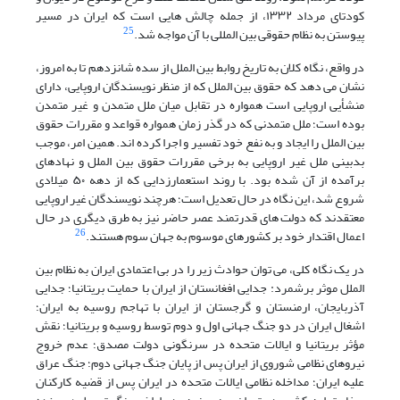
کودتای مرداد ۱۳۳۲، از جمله چالش هایی است که ایران در مسیر
25
پیوستن به نظام حقوقی بین المللی با آن مواجه شد.
در واقع، نگاه کلان به تاریخ روابط بین الملل از سده شانزدهم تا به امروز،
نشان می دهد که حقوق بین الملل که از منظر نویسندگان اروپایی، دارای
منشأیی اروپایی است همواره در تقابل میان ملل متمدن و غیر متمدن
بوده است؛ ملل متمدنی که در گذر زمان همواره قواعد و مقررات حقوق
بین الملل را ایجاد و به نفع خود تفسیر و اجرا کرده اند. همین امر، موجب
بدبینی ملل غیر اروپایی به برخی مقررات حقوق بین الملل و نهادهای
برآمده از آن شده بود. با روند استعمارزدایی که از دهه ۵۰ میلادی
شروع شد، این نگاه در حال تعدیل است؛ هرچند نویسندگان غیر اروپایی
معتقدند که دولت های قدرتمند عصر حاضر نیز به طرق دیگری در حال
26
اعمال اقتدار خود بر کشورهای موسوم به جهان سوم هستند.
در یک نگاه کلی، می توان حوادث زیر را در بی اعتمادی ایران به نظام بین
الملل موثر برشمرد: جدایی افغانستان از ایران با حمایت بریتانیا؛ جدایی
آذربایجان، ارمنستان و گرجستان از ایران با تهاجم روسیه به ایران؛
اشغال ایران در دو جنگ جهانی اول و دوم توسط روسیه و بریتانیا؛ نقش
مؤثر بریتانیا و ایالات متحده در سرنگونی دولت مصدق؛ عدم خروج
نیروهای نظامی شوروی از ایران پس از پایان جنگ جهانی دوم؛ جنگ عراق
علیه ایران؛ مداخله نظامی ایالات متحده در ایران پس از قضیه کارکنان