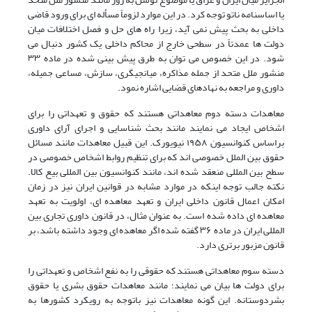
یا اساسنامه ناتو توجه کرد. در این موارد لزوماً مسأله ای برای ورود قاضی
داخلی به بحث پیش نمی آید، زیرا راه های حل و فصل اختلافات میان
دولت ها عمدتاً در سطحی خارج از محاکم داخلی یک کشور دنبال می
شود. در این خصوص می توان به طرق پیش بینی شده در ماده ۳۳
منشور ملل متحد از جمله مذاکره، میانجیگری، سازش، مساعی جمیله،
داوری و مراجعه به نهادهای قضایی اشاره نمود.
معاهدات دسته دوم معاهداتی هستند که حقوق و تعهداتی را برای
اشخاص ایجاد می نمایند مانند بحث شناسایی و اجرای آرای داوری
براساس کنوانسیون ۱۹۵۸ نیویورک. این قبیل معاهدات مانند مسائل
حقوق بین الملل خصوصی اند که برای تنظیم روابط اشخاص خصوصی در
سطح بین المللی منعقد شده اند، مانند کنوانسیون بین المللی بیع کالا.
نکته جالب توجه اینکه در موارد مشابه در قوانین ایران نیز در زمان
امکان اعمال قانون داخلی ایران و تعهد معاهده ای، اولویت به تعهد
معاهده ای داده شده است. به عنوان مثال، در قانون داوری تجاری بین
المللی ایران در ماده ۳۶ گفته شده اگر معاهده ای وجود داشته باشد، بر
قانون مزبور برتری دارد.
دسته سوم معاهداتی هستند که حقوقی را به نفع اشخاص و تعهداتی را
برای دولت ها بیان می نمایند؛ مانند معاهدات حقوق بشری یا حقوق
بشردوستانه. این گونه معاهدات نیز باتوجه به رویکرد کشورها به