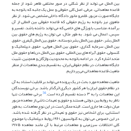
بین الملل می تواند از نظر شکلی در صور مختلفی ظاهر شود از جمله
قاعده معاهداتی، عرفی، اصل کلی حقوقی و عمل یک جانبه که باتوجه به
جایگاه صورت مزبور، قلمرو مانور دادگاه داخلی مشخص می شود. از نظر
ماهوی نیز باتوجه به رژیم حقوقی که قاعده حقوقی بین المللی از آن
برآمده، متناسب با ویژگی های خاصی که می تواند داشته باشد، تفسیر و
سپس، اعمال می شود. به طور مثال، می توان به رژیم های حقوق بین
الملل بشر، حقوق بین الملل بشردوستانه، حقوق بین الملل کیفری، حقوق
بین الملل سرمایه گذاری، حقوق بین الملل هوایی، حقوق دیپلماتیک و
کنسولی، حقوق آبراه های بین المللی، حقوق بین الملل دریاها و حقوق ملل
متحد اشاره کرد. در ادامه باتوجه به محدودیت واژگان و همچنین، تثبیت
جایگاه معاهدات در نظام حقوقی ایران، به تقسیم بندی معاهدات از منظر
ماهیت قاعده معاهداتی می پردازیم.
ماهیت معاهده مورد بحث در یک پرونده می تواند بر قابلیت استناد به آن
در نظام حقوق ایران یا هر کشور دیگری اثرگذار باشد. برخی نویسندگان
56
این معاهدات را به ۳ دسته تقسیم کرده است.
برخی معاهدات تنها
ناظر به روابط بین دولتی هستند و حقوق و تعهدات ناشی از معاهده مزبور
میان دولت ها جاری است. البته ممکن است در این نوع معاهدات، به طور
استثنایی، برای اشخاص نیز حقوق و تعهداتی در نظر گرفته شده باشد.
در این خصوص می توان به کنوانسیون ۱۹۶۱ روابط دیپلماتیک یا موضوع
کلی اختلافات سرزمینی و معاهدات مرتبط با آن مانند معاهده ۱۹۷۵
الجزایر میان ایران و عراق یا موضوع توسل به زور مانند منشور ملل متحد