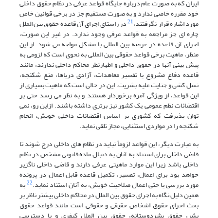
ایران که به صورت عام درباره جایگاه قواعد عرفی در نظام حقوق داخلی
خود مقرره خاصی ندارد و به صورت مستقیم جز در برخی قوانین خاص
21
مورد اشاره قرار نگرفتند،
در راستای اجرای آن قاعده حقوق بین الملل
چاره ای جز مراجعه به قواعد عرفی وجود ندارد. در غیر این صورت،
اجرای آن قاعده در عرصه بین المللی با مشکل مواجه می شود. از این
منظر، ماهیت برخی قواعد حقوقی بین المللی به نحوی است که لزومی به
پیش بینی آنها در حقوق داخلی و اظهارنظر محاکم داخلی ندارند، مانند
قاعده دفاع مشروع یا تفسیر معاهدات، آزادی دریاها، منع شکنجه،
نسل کشی و جنایت علیه بشریت. این در حالی است که ماهیت بسیاری از
این قواعد، از ویژگی آمره برخوردار هستند و به نظر می رسد حتی بر
اقتضائات نظم عمومی یک کشور نیز برتری داشته باشند. ازاین رو، نمی
توان پذیرفت که کشوری بر اساس اقتضائات داخلی خویش، انجام
شکنجه را در مواردی استثنایی، مجاز تلقی نماید.
به عبارت دیگر، این قواعد لزوماً نباید در نظام های داخلی درج شوند تا
قاضی داخلی برای استناد به آنان به دنبال ماده قانونی مشخص در نظام
داخلی باشد زیرا این موارد ماهیتی عرفی دارند و قاضی داخلی ناگزیر
خواهد بود برای اعمال، تفسیر، تکمیل قاعده قابل اعمال در پرونده
22
مورد بررسی یا حتی اعمال صلاحیت خویش، به آنان استناد نماید.
به
همین دلیل نگاه به اجرای حقوق بین الملل در محاکم داخلی بیشتر ناظر بر
بحث اجرای حقوق اشخاص حقیقی و حقوقی است مانند قواعد حقوق
بشر، حقوق بشردوستانه، حقوق بین الملل کیفری و یا دسترسی