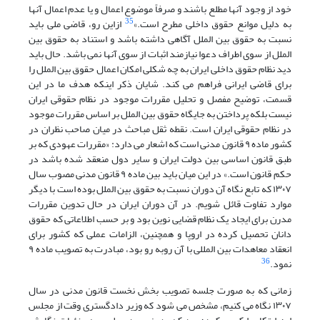
خود از وجود آنها مطلع باشند و صرفاً موضوع اعمال و یا عدم اعمال آنها
35
به دلیل موانع حقوق داخلی مطرح است.»
ازاین رو، قاضی ملی باید
نسبت به حقوق بین الملل آگاهی داشته باشد و استناد به حقوق بین
الملل از سوی اطراف دعوا نیازمند اثبات از سوی آنها نمی باشد. حال باید
دید نظام حقوق داخلی ایران به چه شکلی امکان اعمال حقوق بین الملل را
برای قاضی ایرانی فراهم می کند. شایان ذکر اینکه هدف ما در این
قسمت، توضیح مفصل و تحلیل مقررات موجود در نظام حقوقی ایران
نیست بلکه پرداختن به جایگاه حقوق بین الملل بر اساس مقررات موجود
در نظام حقوقی ایران است. نقطه ثقل مباحث در میان صاحب نظران در
کشور ماده ۹ قانون مدنی است که اشعار می دارد: «مقررات عهودی که بر
طبق قانون اساسی بین دولت ایران و سایر دول منعقد شده باشد در
حکم قانون است.» در این میان باید بین ماده ۹ قانون مدنی مصوب سال
۱۳۰۷ که تابع نگاه آن دوران نسبت به حقوق بین الملل بوده است با دیگر
موارد تفاوت قائل شویم. در آن دوران ایران در حال تدوین مقررات
مدرن برای ایجاد یک نظام قضایی نوین بود و بر حسب اطلاعاتی که حقوق
دانان تحصیل کرده در اروپا و همچنین، الزامات عملی که کشور برای
انعقاد معاهدات بین المللی با آن روبه رو بود، مبادرت به تصویب ماده ۹
36
نمود.
زمانی که به صورت جلسه تصویب بخش نخست قانون مدنی در سال
۱۳۰۷ نگاه می کنیم، مشخص می شود که وزیر دادگستری وقت از مجلس