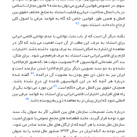
سوم، در خصوص قوانین کیفری می توان به ماده ۹ قانون مجازات اسلامی
در باب اعمال صلاحیت جهانی و قابلیت استناد به منابع مختلف حقوق بین
الملل و همین طور، قوانین خاص که گاه به قواعد عرفی یا اصول کلی
43
ارجاع داده اند، استناد نمود.
نکته دیگر آن است که از باب بحث توانایی یا عدم توانایی قاضی ایرانی
برای استناد به عرف، این مطلب از آن جهت اهمیت می یابد که اگر در
معاهده ای اشاره به امکان استناد به عرف وجود داشته باشد، اختیارات
لازم برای قاضی ایرانی جهت استناد به عرف فراهم می شود. برای مثال،
بند آخر مقدماتی کنوانسیون ۲۰۰۴ مصونیت دولت ها ـ که هنوز لازم الاجرا
نشده و به دو سند تصویبی دیگر برای لازم الاجرا شدن نیازمند است و
44
ایران نیز به دلیل ذی نفع بودن به عضویت آن درآمده ـ
گفته شده
درباره هر آنچه که در این کنوانسیون قاعده ای درج نشده باشد،
45
همچنان حقوق بین الملل عرفی حاکم است.
این مورد می تواند یکی از
راه های افزایش اختیارات قاضی ایرانی برای استناد به قواعد عرفی بین
46
المللی شود که ایران پیش تر به معاهده ذی ربط پیوسته باشد.
درباره بحث تصمیمات سازمان های بین المللی، اگر به عنوان یک سند
مورد توجه قرار گیرند، مانند قطعنامه های مجمع عمومی یا شورای امنیت
سازمان ملل متحد یا هر آنچه که از ارگان های ملل متحد صادر می شود،
ضمن توجه به آنکه ایران در سال ۱۳۲۴ منشور ملل متحد را به عنوان