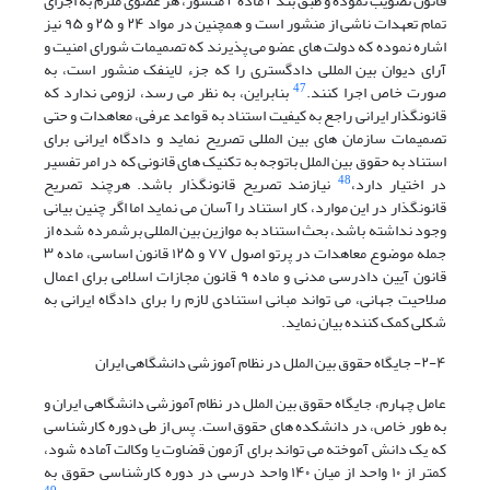
قانون تصویب نموده و طبق بند ۲ ماده ۲ منشور، هر عضوی ملزم به اجرای
تمام تعهدات ناشی از منشور است و همچنین در مواد ۲۴ و ۲۵ و ۹۵ نیز
اشاره نموده که دولت های عضو می پذیرند که تصمیمات شورای امنیت و
آرای دیوان بین المللی دادگستری را که جزء لاینفک منشور است، به
47
صورت خاص اجرا کنند.
بنابراین، به نظر می رسد، لزومی ندارد که
قانونگذار ایرانی راجع به کیفیت استناد به قواعد عرفی، معاهدات و حتی
تصمیمات سازمان های بین المللی تصریح نماید و دادگاه ایرانی برای
استناد به حقوق بین الملل باتوجه به تکنیک های قانونی که در امر تفسیر
48
در اختیار دارد،
نیازمند تصریح قانونگذار باشد. هرچند تصریح
قانونگذار در این موارد، کار استناد را آسان می نماید اما اگر چنین بیانی
وجود نداشته باشد، بحث استناد به موازین بین المللی برشمرده شده از
جمله موضوع معاهدات در پرتو اصول ۷۷ و ۱۲۵ قانون اساسی، ماده ۳
قانون آیین دادرسی مدنی و ماده ۹ قانون مجازات اسلامی برای اعمال
صلاحیت جهانی، می تواند مبانی استنادی لازم را برای دادگاه ایرانی به
شکلی کمک کننده بیان نماید.
۲-۴- جایگاه حقوق بین الملل در نظام آموزشی دانشگاهی ایران
عامل چهارم، جایگاه حقوق بین الملل در نظام آموزشی دانشگاهی ایران و
به طور خاص، در دانشکده های حقوق است. پس از طی دوره کارشناسی
که یک دانش آموخته می تواند برای آزمون قضاوت یا وکالت آماده شود،
کمتر از ۱۰ واحد از میان ۱۴۰ واحد درسی در دوره کارشناسی حقوق به