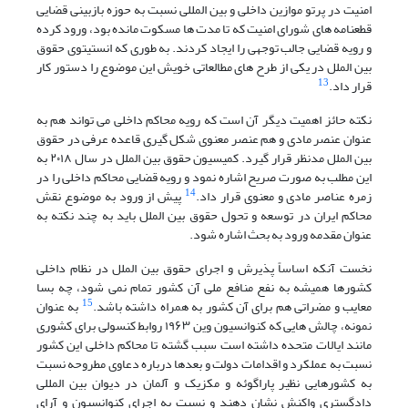
امنیت در پرتو موازین داخلی و بین المللی نسبت به حوزه بازبینی قضایی
قطعنامه های شورای امنیت که تا مدت ها مسکوت مانده بود، ورود کرده
و رویه قضایی جالب توجهی را ایجاد کردند. به طوری که انستیتوی حقوق
بین الملل در یکی از طرح های مطالعاتی خویش این موضوع را دستور کار
13
قرار داد.
نکته حائز اهمیت دیگر آن است که رویه محاکم داخلی می تواند هم به
عنوان عنصر مادی و هم عنصر معنوی شکل گیری قاعده عرفی در حقوق
بین الملل مدنظر قرار گیرد. کمیسیون حقوق بین الملل در سال ۲۰۱۸ به
این مطلب به صورت صریح اشاره نمود و رویه قضایی محاکم داخلی را در
14
زمره عناصر مادی و معنوی قرار داد.
پیش از ورود به موضوع نقش
محاکم ایران در توسعه و تحول حقوق بین الملل باید به چند نکته به
عنوان مقدمه ورود به بحث اشاره شود.
نخست آنکه اساساً پذیرش و اجرای حقوق بین الملل در نظام داخلی
کشورها همیشه به نفع منافع ملی آن کشور تمام نمی شود، چه بسا
15
معایب و مضراتی هم برای آن کشور به همراه داشته باشد.
به عنوان
نمونه، چالش هایی که کنوانسیون وین ۱۹۶۳ روابط کنسولی برای کشوری
مانند ایالات متحده داشته است سبب گشته تا محاکم داخلی این کشور
نسبت به عملکرد و اقدامات دولت و بعدها درباره دعاوی مطروحه نسبت
به کشورهایی نظیر پاراگوئه و مکزیک و آلمان در دیوان بین المللی
دادگستری واکنش نشان دهند و نسبت به اجرای کنوانسیون و آرای