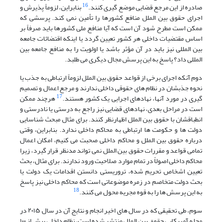
16
صادره از این مرجع قضایی موضع گیری کنند.
بنابراین، لزوماً پذیرش و
اجرای حقوق بین الملل منافع کشورها را تأمین نمی کند. پرسشی که
ممکن است مطرح شود آن است که آیا منافع ملی کشورها باید صرفاً بر
اساس مقتضیات داخلی هر کشور تعیین گردد یا اینکه اقتضائات جامعه
بین المللی نیز باید در آن مؤثر باشد یا اولویت را به منافع جامعه بین
المللی داد؟ پاسخ به این پرسش مجال دیگری می طلبد.
دوم آنکه اجرای برخی از قواعد حقوق بین الملل لزوماً ارتباطی به جذب یا
نحوه جذبشان در نظام های حقوقی داخلی ندارند و مرجع اعمال و تصمیم
17
گیری در مورد آنها، نهادهای اجرایی یک کشور هستند.
هرچند ممکن
است در مراحل بعدی، نهادهای قضایی نیز راجع به درستی یا نادرستی و
انطباقشان با حقوق بین الملل اظهارنظر کنند. برای مثال مبحث شناسایی
دولت ها و حکومت ها ارتباطی به محاکم داخلی ندارد. بنابراین، وقتی
درباره حقوق بین الملل و محاکم داخلی صحبت می کنیم، امکان اعمال
تمامی قواعد و مقررات حقوق بین الملل نمی تواند مدنظر قرار گیرد، زیرا
محاکم داخلی اصولاً در تمام موارد صلاحیت ورود ندارند. برای مثال، بحث
تعیین اشخاص تحریم شده، تروریستی دانستن اقدامات یک دولت یا
بحث دولت متخاصم در زمره موضوعاتی است که محاکم داخلی نیز پاسخ
18
به این پرسش ها را به قوه مجریه محول می کنند.
سوم، طی تحقیقی که در سال های اخیر انجام و نتایج آن در سال ۲۰۱۵ در
مجله آمریکایی حقوق بین الملل منتشر شده است، نظام داخلی بیش از ۱۰۰