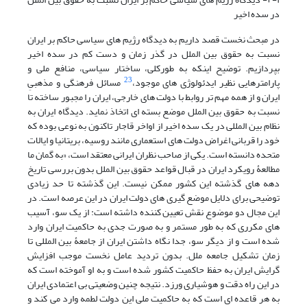
در سده اخیر
در مبحث نخست قصد داریم به دیدگاه رژیم های سیاسی حاکم بر ایران
نسبت به حقوق بین الملل در گذر زمان و دست کم در سده اخیر
بپردازیم. توضیح اینکه به طورکلی، ساختار سیاسی، منافع ملی و
23
پارامترهایی نظیر ایدئولوژی های موجود،
مسائل فرهنگی و مذهبیِ
ایران و از همه مهم تر روابط با دولت های خارجی، ایران را مجبور ساخته تا
نسبت به حقوق بین الملل موضع بسته ای اتخاذ نماید. دیدگاه ایران به
نظام بین المللی در یک سده اخیر از اواخر قاجار تاکنون به نوعی بوده که
خود را قربانی اغراض دولت های استعماری مانند روسیه، بریتانیا و ایالات
متحده دانسته است. یکی از صاحب نظران ایرانی معتقد است، «به گمان ما
مطالعۀ رویکرد ایران در قبال قواعد حقوق بین الملل بدون بررسی تاریخ
دهه های گذشته این کشور ممکن نیست. این گذشته تا حد زیادی
توضیحی برای دلایل موضع گیری های دولت ایران در این عرصه است. در
این مجال دو موضوع نقش تعیین کننده داشته است: از یک سو، آسیب
های مکرری که به طور مستمر و به صورت جدی به حاکمیت ایران وارد
شده است و از دیگر سو، جدا نگاه داشتن ایران از جامعۀ بین المللی تا
زمان تشکیل جامعه ملل. بدون تردید عامل نخست موجب افزایش
گرایش ایران به حفظ حاکمیت کشور شده است و به او آموخته است که
در این راه دقت و هوشیاری ورزد. نتیجه چنین وضعیتی بی اعتمادی ایران
به هر قاعده ای است که به حاکمیت ملی این دولت لطمه وارد می کند و