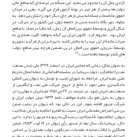
آزادی عمل آن را محدود می نماید. این مسأله در عرصه ای که منافع عالی
دولت ها بیشتر از هر چیز در بوتۀ آزمون قرار می گیرد، یعنی در میدان
حقوق مخاصمات مسلحانه بیش از هر جای دیگر خود را نشان می دهد. به
علاوه، دور نگاه داشته شدن از جامعه دول، این کشور را از شرکت در
شکل گیری و توسعۀ حقوق بین الملل آن زمان ـ که غالباً در تضاد با منافع
ایران بود ـ محروم کرد. اکنون ایران بی آنکه بخواهد کلیت هنجاری به
میراث مانده از این عهد را به چالش کشد، با بهره بردن از فرآیند تدوین و
توسعۀ تدریجی حقوق بین الملل در پی تضمین هرچه بهتر منافع دولت
24
های کمتر توسعه یافته است.»
به عنوان مثال، زمانی که مجلس ایران در اسفند ۱۳۲۹ ملی شدن صنعت
نفت را اعلام کرد، دولت بریتانیا در سلسله اقداماتی از جمله اعمال تحریم
نفتی علیه ایران، مراجعه به شورای امنیت و توسل به دیوان بین المللی
دادگستری سعی نمود تا مانع از خروج شرکت ملی نفت و انگلیس از
صنعت نفت ایران شود. در نتیجه، در ۲۶ می ۱۹۵۱ علیه ایران دعوایی را در
دیوان به دلیل لغو یک جانبه موافقت نامه ۱۹۳۳ میان دولت ایران و
شرکت مزبور اقامه نمود. این در حالی بود که دیوان در نهایت ضمن
بررسی اعتراض مقدماتی ایران نسبت به قلمرو اعلامیه پذیرش صلاحیت
دیوان، اعلام نمود که صلاحیت رسیدگی به پرونده مزبور را ندارد. با این
حال، بریتانیا یک سال بعد از صدور رأی دیوان در ۱۹ اوت ۱۹۵۳، ضمن
همکاری با ایالات متحده، مقدمات سرنگونی دولت مصدق را بر اساس
کودتا فراهم نمود. روند ملی شدن صنعت نفت و طرح موضوع در دیوان و