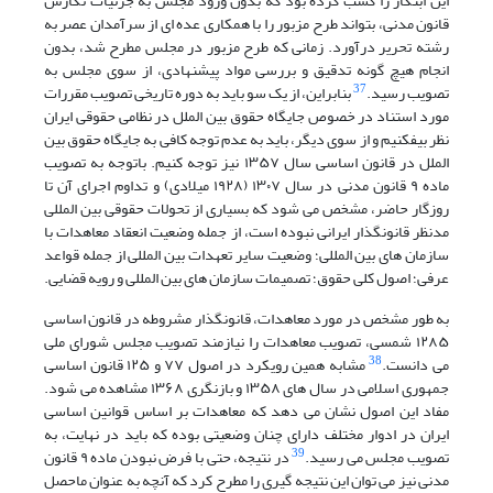
این ابتکار را کسب کرده بود که بدون ورود مجلس به جزئیات نگارش
قانون مدنی، بتواند طرح مزبور را با همکاری عده ای از سرآمدان عصر به
رشته تحریر درآورد. زمانی که طرح مزبور در مجلس مطرح شد، بدون
انجام هیچ گونه تدقیق و بررسی مواد پیشنهادی، از سوی مجلس به
37
تصویب رسید.
بنابراین، از یک سو باید به دوره تاریخی تصویب مقررات
مورد استناد در خصوص جایگاه حقوق بین الملل در نظامی حقوقی ایران
نظر بیفکنیم و از سوی دیگر، باید به عدم توجه کافی به جایگاه حقوق بین
الملل در قانون اساسی سال ۱۳۵۷ نیز توجه کنیم. باتوجه به تصویب
ماده ۹ قانون مدنی در سال ۱۳۰۷ (۱۹۲۸ میلادی) و تداوم اجرای آن تا
روزگار حاضر، مشخص می شود که بسیاری از تحولات حقوقی بین المللی
مدنظر قانونگذار ایرانی نبوده است، از جمله وضعیت انعقاد معاهدات با
سازمان های بین المللی؛ وضعیت سایر تعهدات بین المللی از جمله قواعد
عرفی؛ اصول کلی حقوق؛ تصمیمات سازمان های بین المللی و رویه قضایی.
به طور مشخص در مورد معاهدات، قانونگذار مشروطه در قانون اساسی
۱۲۸۵ شمسی، تصویب معاهدات را نیازمند تصویب مجلس شورای ملی
38
می دانست.
مشابه همین رویکرد در اصول ۷۷ و ۱۲۵ قانون اساسی
جمهوری اسلامی در سال های ۱۳۵۸ و بازنگری ۱۳۶۸ مشاهده می شود.
مفاد این اصول نشان می دهد که معاهدات بر اساس قوانین اساسی
ایران در ادوار مختلف دارای چنان وضعیتی بوده که باید در نهایت، به
39
تصویب مجلس می رسید.
در نتیجه، حتی با فرض نبودن ماده ۹ قانون
مدنی نیز می توان این نتیجه گیری را مطرح کرد که آنچه به عنوان ماحصل