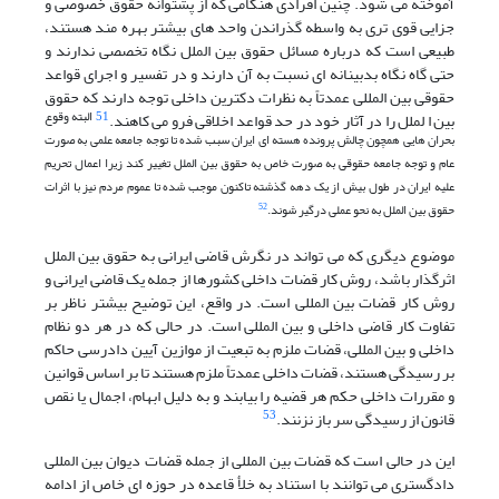
آموخته می شود. چنین افرادی هنگامی که از پشتوانه حقوق خصوصی و
جزایی قوی تری به واسطه گذراندن واحد های بیشتر بهره مند هستند،
طبیعی است که درباره مسائل حقوق بین الملل نگاه تخصصی ندارند و
حتی گاه نگاه بدبینانه ای نسبت به آن دارند و در تفسیر و اجرای قواعد
حقوقی بین المللی عمدتاً به نظرات دکترین داخلی توجه دارند که حقوق
51
البته وقوع
بین ا لملل را در آثار خود در حد قواعد اخلاقی فرو می کاهند.
بحران هایی همچون چالش پرونده هسته ای ایران سبب شده تا توجه جامعه علمی به صورت
عام و توجه جامعه حقوقی به صورت خاص به حقوق بین الملل تغییر کند زیرا اعمال تحریم
علیه ایران در طول بیش از یک دهه گذشته تاکنون موجب شده تا عموم مردم نیز با اثرات
52
حقوق بین الملل به نحو عملی درگیر شوند.
موضوع دیگری که می تواند در نگرش قاضی ایرانی به حقوق بین الملل
اثرگذار باشد، روش کار قضات داخلی کشورها از جمله یک قاضی ایرانی و
روش کار قضات بین المللی است. در واقع، این توضیح بیشتر ناظر بر
تفاوت کار قاضی داخلی و بین المللی است. در حالی که در هر دو نظام
داخلی و بین المللی، قضات ملزم به تبعیت از موازین آیین دادرسی حاکم
بر رسیدگی هستند، قضات داخلی عمدتاً ملزم هستند تا بر اساس قوانین
و مقررات داخلی حکم هر قضیه را بیابند و به دلیل ابهام، اجمال یا نقص
53
قانون از رسیدگی سر باز نزنند.
این در حالی است که قضات بین المللی از جمله قضات دیوان بین المللی
دادگستری می توانند با استناد به خلأ قاعده در حوزه ای خاص از ادامه