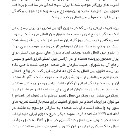
قدرت های روزگار موجب شد تا ایران سهم اندکی در ساخت و پرداخت
حقوق بین الملل ایفا نماید و این موضوع نیز به نوبه خود موجب بیگانگی
ایران با قواعد حقوقی بین المللی جدید می شد.
این تجربه تاریخی زمانی که در تدوین قوانین مدرن در ایران رسوب می
کند، بیانگر موضع ایران نسبت به حقوق بین الملل می باشد. رسوب
همین نگاهی تاریخی در روزگار ایران معاصر نیز به خوبی قابل مشاهده
است. در واقع، به همان میزان که وقایع تاریخی مزبور موجب دوری ایران
از حقوق بین الملل شده بودند، ایجاد بحران های جدی بین المللی برای
ایران همچون پرونده هسته ای در آژانس بین المللی انرژی اتمی و سپس
ارجاع آن به شورای امنیت سازمان ملل متحد، موجب شده تا حتی نگاه
ایرانی به حقوق بین الملل به شکل معناداری تغییر کند. در واقع، اعمال
تحریم های بین المللی از سوی شورای امنیت موجب شد تا آثار اقتصادی
آن بر وضعیت زندگی ایرانی اثرگذار باشد. ازاین رو، در چرخشی معنادار
به حقوق بین الملل به عنوان ابزاری برای مقابله با تحریم ها، ایران از
رویکردی منفعل به رویکردی فعال تغییر موضع داد. نمونه این اقدام را
می توان در ایجاد اجماع در شورای امنیت برای عدم بازگشت تحریم های
شورا به واسطه استناد ایالات متحده به سازکار موسوم به ماشه در
قطعنامه ۲۲۳۱ مشاهده کرد. نمونه دیگر، طرح دعوای ایران علیه ایالات
متحده در دیوان بین الملل دادگستری در سال ۲۰۱۶ به دلیل توقیف
اموال بانک مرکزی ایران در این کشور و همچنین، نقض معاهده مودت