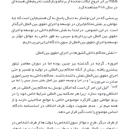
۱۹۵۵ بر اثر خروج ایالات متحده از برجام و بازگشت تحریم های هسته ای
در سال ۲۰۱۸ مشاهده کرد.
پرسشی که در این نوشتار به دنبال پاسخ به آن هستیم این است که چه
عواملی بر نقش محاکم ایران در توسعه و اجرای حقوق بین الملل اثرگذار
است. در این خصوص، در ابتدا به نقش محاکم داخلی در توسعه و اجرای
حقوق بین الملل می پردازیم و سپس، به طور خاص به عوامل مؤثر بر
توسعه و اجرای حقوق بین الملل از سوی دادگاه ایرانی می پردازیم.
-۱
نقش محاکم داخلی کشورها در اجرای حقوق بین الملل
امروزه ـ گرچه در گذشته نیز چنین بوده اما در دوران معاصر تبلور
بیشتری یافته ـ بیش از آنکه محاکم بین المللی در تولید و تفسیر و حتی
اجرای حقوق بین الملل نقش داشته باشند، محاکم داخلی به چنین اموری
1
و در اجرا و توسعه حقوق بین الملل نقش بسیار مهمی را ایفا می
مبادرت می ورزند
2
کنند
. د
لیل این امر آن است که امکان توسل به محاکم بین المللی در هر
اختلافی وجود ندارد؛ زیرا هر محکمه بین المللی شرایط خاص خود را در
پرتو عواملی چون کارکرد موضوعی خاص یا موانع صلاحیتی دارند و از
همه مهم تر ، عدم عضویت دولت طرف اختلاف در اساسنامه دادگاه،
اساس موضوع را تحت تأثیر قرار می دهد.
از طرف دیگر، طرح دعوا از سوی اشخاص یا دولت ها از طرف اشخاص در
نهادهای بین المللی قضایی مانند دیوان بین المللی دادگستری و نهادهای