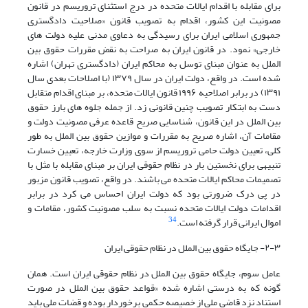
برای مقابله با اقدام ایالات متحده در درج استثنای تروریسم در قانون
مصونیت این کشور، اقدام به تصویب قانون «
صلاحیت
دادگستری
جمهوری
اسلامی
ایران
برای
رسیدگی
به
دعاوی
مدنی
علیه
دولت
های
خارجی
» نمود. در قانون ایران به صراحت به نقض مقررات حقوق بین
الملل به عنوان مبنای توسل به محاکم ایران (دادگستری تهران) اشاره
شده است. در واقع، دولت ایران در سال ۱۳۷۹ (با اصلاحات بعدی سال
۱۳۹۱) در برابر اصلاحیه ۱۹۹۶ قانون ایالات متحده، بر مبنای اقدام متقابل
دست به ابتکار تصویب چنین قانونی زد. از جمله جلوه های بارز حقوق
بین الملل در این قانون، شناسایی صریح قاعده عرفی مصونیت دولت و
مقامات آن، اشاره صریح به مقررات و موازین حقوق بین الملل به طور
کلی، تعیین دولت حامی تروریسم از سوی وزارت خارجه، تعیین خسارت
تنبیهی برای نخستین بار در نظام حقوقی ایران بر مبنای مقابله با مثل با
تصمیمات محاکم ایالات متحده می باشند. در واقع، تصویب قانون مزبور
در پی درک ضرورتی بود که دولت ایران احساس می کرد در برابر
اقدامات دولت ایالات متحده نسبت به سلب مصونیت کشور، مقامات و
34
اموال ایرانی قرار گرفته است.
۲-۳- جایگاه حقوق بین الملل در نظام حقوقی ایران
عامل سوم، جایگاه حقوق بین الملل در نظام حقوقی ایران است. همان
گونه که به درستی اشاره شده «قواعد حقوق بین الملل در صورت
استناد نزد قاضی ملی از خصیصه حکمی برخوردار بوده و قضات ملی باید