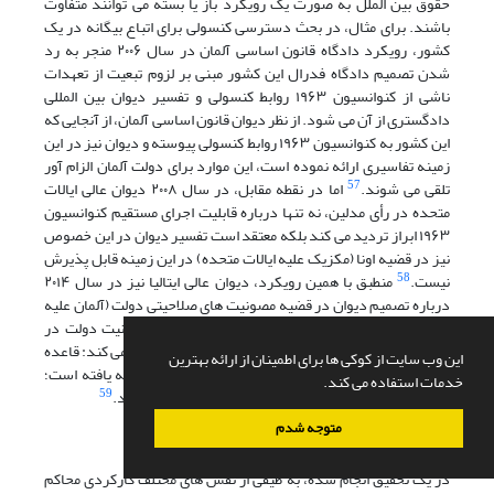
حقوق بین الملل به صورت یک رویکرد باز یا بسته می توانند متفاوت
باشند. برای مثال، در بحث دسترسی کنسولی برای اتباع بیگانه در یک
کشور، رویکرد دادگاه قانون اساسی آلمان در سال ۲۰۰۶ منجر به رد
شدن تصمیم دادگاه فدرال این کشور مبنی بر لزوم تبعیت از تعهدات
ناشی از کنوانسیون ۱۹۶۳ روابط کنسولی و تفسیر دیوان بین المللی
دادگستری از آن می شود. از نظر دیوان قانون اساسی آلمان، از آنجایی که
این کشور به کنوانسیون ۱۹۶۳ روابط کنسولی پیوسته و دیوان نیز در این
زمینه تفاسیری ارائه نموده است، این موارد برای دولت آلمان الزام آور
57
تلقی می شوند.
اما در نقطه مقابل، در سال ۲۰۰۸ دیوان عالی ایالات
متحده در رأی مدلین، نه تنها درباره قابلیت اجرای مستقیم کنوانسیون
۱۹۶۳ ابراز تردید می کند بلکه معتقد است تفسیر دیوان در این خصوص
نیز در قضیه اونا (مکزیک علیه ایالات متحده) در این زمینه قابل پذیرش
58
نیست.
منطبق با همین رویکرد، دیوان عالی ایتالیا نیز در سال ۲۰۱۴
درباره تصمیم دیوان در قضیه مصونیت های صلاحیتی دولت (آلمان علیه
ایتالیا) معتقد است دیوان در تفسیر خود راجع به مصونیت دولت در
حقوق بین الملل اشتباه نموده و علت این نظر را چنین بیان می کند: قاعده
این وب سایت از کوکی ها برای اطمینان از ارائه بهترین
مصونیت دولت از طریق محاکم داخلی ایجاد شده و توسعه یافته است؛
خدمات استفاده می کند.
59
بنابراین، دیوان نباید مسیر اشتباهی را در این زمینه طی کند.
متوجه شدم
نتیجه گیری
در یک تحقیق انجام شده، به طیفی از نقش های مختلف کارکردی محاکم