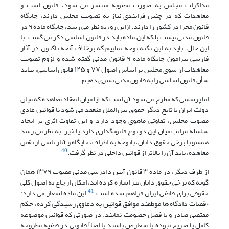
مذاکرات مجلس به صورت مصوبه منتشر می شود، قانون است و
معاهدات که در چنین فرایندی نیاز به تصویب مجلس دارند، جایگاه
قانون مجرا در کشور را دارند. ازاین رو، به نظر می رسد، جایگاه ماده ۹ در
قانون مدنی نیست بلکه این ماده باید در قانون اساسی ذکر می گشت. با
این حال، باید به این نکته توجه نماییم که برخلاف آنچه تاکنون در آثار
فارسی پیرامون جایگاه ماده ۹ قانون مدنی گفته شده و لزوم تصویب
معاهدات از سوی مجلس بر اساس اصول ۷۷ و ۱۲۵ قانون اساسی، نباید
شأن قانون اساسی را به قانون مدنی تسری دهیم.
اما پرسشی که مطرح می شود آن است که آیا میان انعقاد معاهده که میان
دولت ایران با تابع دیگر حقوق بین الملل منعقد می شود با قوانین عادی
مصوب مجلس، تفاوتی ماهوی وجود دارد و این تفاوت اثری بر ایجاد
سلسله مراتب میان این دو نوع قانونگذاری دارد یا خیر. به نظر می رسد
همسو با برخی حقوق دانان، باتوجه به اطراف، جایگاه و آثار ناشی از نقض
40
معاهده، باید آن را بالاتر از قوانین داخلی در نظر گرفت.
از طرف دیگر، در ماده ۳ قانون آیین دادرسی مدنی مصوب ۱۳۷۹ همان
گونه که برخی حقوق دانان نیز اشاره کرده اند، امکان ارجاع به اصول کلی
41
حقوقی برای قاضی ایران فراهم شده است.
این ماده اشعار می دارد:
«
قضات
دادگاه
ها
موظفند
موافق
قوانین
به
دعاوی
رسیدگی
کرده
،
حکم
مقتضی
صادر
و
یا
فصل
خصومت
نمایند
.
در
صورتی
که
قوانین
موضوعه
کامل
یا
صریح
نبوده
یا
متعارض
باشند
یا
اصلا
ً
قانونی
در
قضیه
مطروحه