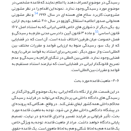
رسیدگی در موضوع انصراف دهند یا اعلام نمایند که قاعده مشخصی در
موضوع مورد رسیدگی وجود ندارد. نمونه این اقدام را در نظر مشورتی
54
مشروعیت کاربرد سلاح های هسته ای در سال ۱۹۹۶
و نظر مشورتی
همخوانی صدور اعلامیه استقلال کوزوو در سال ۲۰۱۰ شاهد بودیم. ازاین
رو، یکی دیگر از دشواری های خاص قاضی ایرانی که به استناد اصل ۱۶۷
55
قانون اساسی
و ماده ۳ قانون آیین دادرسی مدنی ملزم به رسیدگی و
فصل خصومت میان طرفین اختلاف شده است، آن است که در قضایایی
که از یک سو، رسیدگی منوط به ارزیابی قواعد و مقررات مختلف بین
المللی است و از سوی دیگر، تصریحی برای استناد به قواعد عرفی یا رویه
قضایی وجود ندارد، قاضی بین المللی در تنگنای الزام به رسیدگی و عدم
تصریح قانونگذار ایرانی در قضایایی است که نیازمند استناد مستقیم به
قواعد و مقررات بین المللی است.
۲-۶- ماهیت قاعده مورد بحث
در این قسمت، فارغ از نگاه دادگاه ایرانی، به یک موضوع کلی و اثرگذار بر
رسیدگی های دادگاه داخلی می پردازیم که می تواند در فرایند رسیدگی
محاکم داخلی همه کشور ایفای نقش کند. در واقع، هنگامی که پرونده ای
در پیشگاه دادگاهی داخلی مطرح می شود، توجه به ماهیت قاعده مورد
بحث، تأثیر فراوانی بر فرایند تفسیر و اجرای قاعده و در نهایت، تصمیم
پایانی دادگاه خواهد داشت. مراد از ماهیت قاعده، توجه به ویژگی خاص
یک قاعده هم به لحاظ شکلی و هم به لحاظ ماهوی است. یک قاعده حقوق