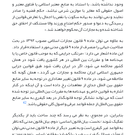
وجود
نداشته
باشد
،
با
استناد
به
منابع
معتبر
اسلامی
یا
فتاوی
معتبر
و
اصول
حقوقی
که
مغایر
با
موازین
شرعی
نباشد
،
حکم
قضیه
را
صادر
نمایند
و
نمی
توانند
به
بهانه
سکوت
یا
نقص
یا
اجمال
یا
تعارض
قوانین
از
رسیدگی
به
دعوا
و
صدور
حکم
امتناع
ورزند
والا
مستنکف
از
احقاق
حق
شناخته
شده
و
به
مجازات
آن
محکوم
خواهند
شد
.»
به علاوه می توان ماده ۹ قانون مجازات اسلامی مصوب ۱۳۹۲ در بحث
صلاحیت جهانی را منصرف از ماده ۹ قانون مدنی مورد استفاده قرار داد.
این ماده اشعار می دارد: «
مرتکب
جرایمی
که
به
موجب
قانون
خاص
یا
یا
عهدنامه
ها
و
مقررات
بین
المللی
در
هر
کشوری
یافت
شود
در
همان
کشور
محاکمه
می
شود
،
اگر
در
ایران
یافت
شود
طبق
قوانین
جزایی
جمهوری
اسلامی
ایران
محاکمه
و
مجازات
می
گردد
.
» همان گونه که
ملاحظه می شود، در ماده ۹ قانون تغییر معناداری در توجه به سایر منابع
حقوق بین الملل جدای از معاهدات رخ داده است و آن اینکه در کنار
اشاره به قوانین خاص و عهدنامه ها به مقررات بین المللی نیز توجه شده
است که می تواند نشانگر توجه قانونگذار در بعد کیفری به سایر منابع
42
حقوق بین الملل از جمله قواعد عرفی و اصول کلی حقوقی باشد.
بنابراین، در مجموع، به نظر می رسد که چند ساحت باید از یکدیگر
تفکیک شوند: نخست، بیان قانون اساسی؛ دوم، بیان قانون مدنی که ناظر
به قواعد غیر کیفری است و به تعبیر دیگر از ماده ۹ قانون مدنی نمی توان
لزوماً در مسائل کیفری بهره برد، بلکه باید به قانون اساسی توجه نمود؛ و