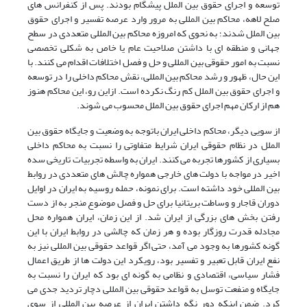
توسعه و اجرای حقوق بین الملل پیشگام بودند. پس از کنفرانس های
صلح لاهه، محاکم بین المللی به مرور وارد عرصه تفسیر و اجرای حقوق
بین الملل شدند؛ به نحوی که امروزه محاکم بین المللی متعددی در سطح
جهانی و منطقه ای با داشتن صلاحیت عام یا خاص به شکلی تخصصی
نسبت به امور حقوقی بین المللی و حل و فصل اختلافات اقدام می کنند. با
این حال، ظهور و رشد محاکم بین المللی، نقش محاکم داخلی را در توسعه
و اجرای حقوق بین الملل کم رنگ نکرده است. ازاین رو، این محاکم هنوز
هم از ارکان مهم اجرای حقوق بین الملل محسوب می شوند.
از سویی دیگر، محاکم داخلی ایران باتوجه به وضعیت و جایگاه حقوق بین
الملل در نظام حقوقی ایران شرایط متفاوتی را نسبت به محاکم داخلی
بسیاری از کشورها تجربه می کنند. ایران به واسطه تجربیات تاریخی سده
اخیر در مواجه با دولت های خارجی همواره چالش های متعددی در روابط
بین المللی خود داشته است. برای نمونه، حمله روسیه به ایران در اوایل
دوران قاجار و وساطت بریتانیا برای حل و فصل موضوع منجر به از دست
رفتن بخش های بزرگی از ایران شد. از این زمان، ایران همواره محل
مجادله قدرت روزگار بوده و هر زمان که چالشی در روابط ایران با این
گونه کشورها به وجود می آمد، حتی اگر قواعد حقوقی بین المللی نیز به
نفع ایران قابل تعبیر و تفسیر بود، رویکرد این دولت ها از طریق اعمال
فشار سیاسی، اقتصادی و نظامی به گونه ای بود که ایران را نسبت به
جایگاه و منفعت توسل به قواعد حقوقی بین المللی دچار تردید جدی می
کرد. ضمن اینکه دور نگه داشتن ایران از عرصه بین المللی از سوی