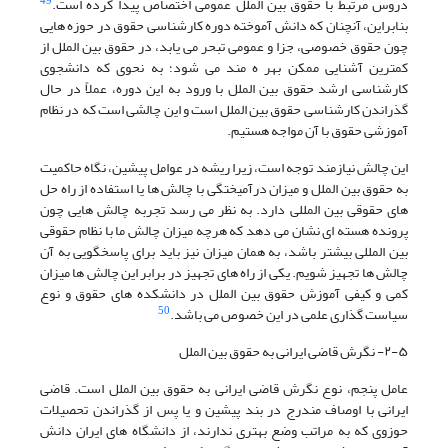
49
دروس مرتبط با حقوق بین الملل عمومی اختصاص پیدا کرده است.
بنابراین، آنچنان که دانش آموخته دوره کارشناسی حقوق در حوزه هایی
چون حقوق خصوصی، جزا و عمومی تبحر می یابد، در حقوق بین الملل از
کمترین آشنایی ممکن بهر ه مند می شود؛ به نحوی که دانشجوی
کارشناسی ارشد حقوق بین الملل با ورود به این دوره، عملاً در حال
گذراندن کارشناسی حقوق بین الملل است و این چالشی است که در نظام
آموزشی حقوق با آن مواجه هستیم.
این چالش نیازمند توجه است، زیرا ریشه در عوامل پیشین، نگاه حاکمیت
به حقوق بین الملل و میزان درآمیختگی با چالش ها یا استفاده از راه حل
های حقوقی بین المللی دارد. به نظر می رسد تجربه چالش هایی چون
پرونده هسته ای نشان می دهد که هرچه میزان چالش ما با نظام حقوقی
بین المللی بیشتر باشد، به همان میزان نیز باید برای پاسخگویی به آن
چالش ها تجهیز شویم. یکی از راه های تجهیز در برابر این چالش ها میزان
کمی و کیفی آموزش حقوق بین الملل در دانشکده های حقوق و نوع
50
سیاست گذاری علمی در این خصوص می باشد.
۲-۵- نگرش قاضی ایرانی به حقوق بین الملل
عامل پنجم، نوع نگرش قاضی ایرانی به حقوق بین الملل است. قاضی
ایرانی با اوصاف مندرج در بند پیشین و یا پس از گذراندن تحصیلات
حوزوی که به مراتب وضع بهتری ندارند، از دانشگاه های ایران دانش