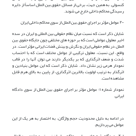
کنسولی. به همین جهت، برخی از مسائل حقوق بین الملل اساساً از دایره
رسیدگی محاکم داخلی خارج می شوند.
-۲
عوامل مؤثر بر اجرای حقوق بین الملل از سوی محاکم داخلی ایران
شایان ذکر است که نسبت میان نظام حقوقی بین المللی و ایران در سده
اخیر معلول عواملی است که بر حوزه های مختلفی چون جایگاه حقوق بین
الملل در نظام حقوقی ایران و نگرش و بینش قضات ایرانی مؤثر است. در
واقع، این نسبت، معلول ترکیبی از عوامل مختلف است که با احتساب
شدت و ضعف اثرگذاری که بر یکدیگر دارند می توان آنها را در قالب
نمودار هرمی زیر نشان داد. شایان ذکر است که این عوامل بنیادین و
اثرگذار به ترتیب اولویت بالاترین اثرگذاری، از پایین به بالای هرم قابل
مشاهده است.
نمودار شماره ۱: عوامل مؤثر بر اجرای حقوق بین الملل از سوی دادگاه
ایرانی
در ادامه به دلیل محدودیت حجم واژگان، به اختصار به هر یک از این
عوامل می پردازیم.
۲-۱- دیدگاه رژیم های سیاسی حاکم بر ایران نسبت به حقوق بین الملل