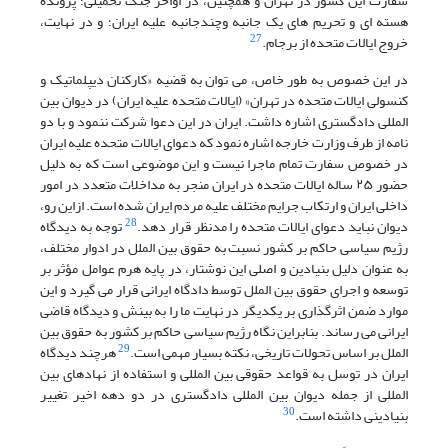
سفارت این کشور در تهران و همچنین، در اواخر جنگ تحمیلی؛ پرونده
هسته ای و تحریم های یک جانبه وچندجانبه علیه ایران؛ و در نهایت،
27
خروج ایالات متحده از برجام.
در این خصوص به طور خاص، می توان به قضیه «کارکنان دیپلماتیک و
کنسولی ایالات متحده در تهران» (ایالات متحده علیه ایران) در دیوان بین
المللی دادگستری اشاره داشت. ایران در این دعوا شرکت ننمود و با دو
نامه از طرف وزارت خارجه اشاره نمود که دعوای ایالات متحده علیه ایران
در خصوص سفارت تمام ماجرا نیست و این موضوعی است که به دلیل
حضور ۲۵ ساله ایالات متحده در ایران منجر به مداخلات متعدد در امور
داخلی ایران و ارتکاب جرایم مختلف علیه مردم ایران شده است. ازاین رو،
28
دیوان نباید دعوای ایالات متحده را مدنظر قرار دهد.
توجه به دیدگاه
رژیم سیاسی حاکم بر کشور نسبت به حقوق بین الملل در ادوار مختلف،
به عنوان دلیل بنیادین و اصلی این نوشتار، در پایه هرم عوامل مؤثر بر
توسعه و اجرای حقوق بین الملل توسط دادگاه ایرانی قرار می گیرد و
این
موارد
ضمن
اثرگذاری
بر
یکدیگر
در
نهایت
ما
را
به
بینش
و
دیدگاه
قاضی
ایرانی
می
رساند
.
بنابراین نگاه رژیم سیاسی حاکم بر کشور به حقوق بین
29
الملل بر اساس تحولات تاریخی، نکته بسیار مهمی است.
هرچند دیدگاه
ایران در توسل به قواعد حقوقی بین المللی و استفاده از نهادهای بین
المللی از جمله دیوان بین المللی دادگستری در دو دهه اخیر تغییر
30
بنیادینی داشته است.