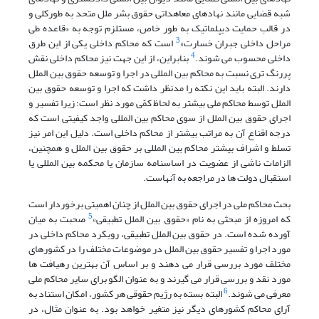
شبه قضایی مانند نهادهای معاهداتی حقوق بشر ملل متحد به طورکلی و
در قالب حمایت دیپلماتیک به طور خاص، مستلزم توجه به «قاعده طی
3
مراحل داخلی جبران خسارت»
است که محاکم داخلی یکی از این طرق
4
داخلی محسوب می شوند.
بنابراین، از این جهت نیز محاکم داخلی نقش
پررنگ تری نسبت به محاکم بین المللی در اجرا و توسعه حقوق بین الملل
دارند. البته باید این نکته را مدنظر داشت که اجرا و توسعه حقوق بین
الملل توسط محاکم ملی بیشتر به لحاظ کمّی مورد نظر است؛ زیرا تفسیر و
اجرای حقوق بین الملل از سوی محاکم بین المللی واجد کیفیتی است که
درجه اقناع آن به مراتب بیشتر از محاکم داخلی است. دلیل این امر نیز
تسلط و اشراف بیشتر محاکم بین المللی بر حقوق بین الملل و همچنین،
الزامات ناشی از عضویت در اساسنامه سازمان یا محکمه بین المللی یا
استقبال دولت ها در مراجعه به آنهاست.
بحث محاکم ملی در اجرای حقوق بین الملل از چنان اهمیتی برخوردار است
5
که امروزه از مبحثی به نام «حقوق بین الملل تطبیقی»
صحبت به میان
آورده شده است. در حقوق بین الملل تطبیقی، رویکرد محاکم داخلی در
مورد اجرا و تفسیر حقوق بین الملل در موضوعات مختلف را در کشورهای
مختلف مورد بررسی قرار می دهند و بر اساس آن بهترین رهیافت ها
مورد نقد و بررسی قرار می گیرند و به عنوان الگو برای سایر محاکم ملی
6
معرفی می شوند.
البته بسته به رژیم حقوقی هر کشور، امکان استناد به
آرای محاکم کشورهای دیگر نیز متغیر خواهد بود. به عنوان مثال، در