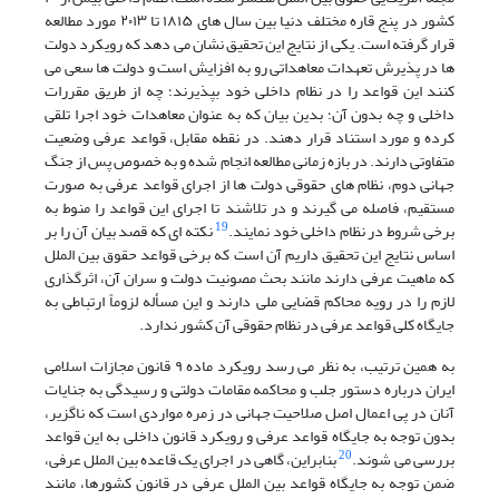
کشور در پنج قاره مختلف دنیا بین سال های ۱۸۱۵ تا ۲۰۱۳ مورد مطالعه
قرار گرفته است. یکی از نتایج این تحقیق نشان می دهد که رویکرد دولت
ها در پذیرش تعهدات معاهداتی رو به افزایش است و دولت ها سعی می
کنند این قواعد را در نظام داخلی خود بپذیرند؛ چه از طریق مقررات
داخلی و چه بدون آن؛ بدین بیان که به عنوان معاهدات خود اجرا تلقی
کرده و مورد استناد قرار دهند. در نقطه مقابل، قواعد عرفی وضعیت
متفاوتی دارند. در بازه زمانی مطالعه انجام شده و به خصوص پس از جنگ
جهانی دوم، نظام های حقوقی دولت ها از اجرای قواعد عرفی به صورت
مستقیم، فاصله می گیرند و در تلاشند تا اجرای این قواعد را منوط به
19
برخی شروط در نظام داخلی خود نمایند.
نکته ای که قصد بیان آن را بر
اساس نتایج این تحقیق داریم آن است که برخی قواعد حقوق بین الملل
که ماهیت عرفی دارند مانند بحث مصونیت دولت و سران آن، اثرگذاری
لازم را در رویه محاکم قضایی ملی دارند و این مسأله لزوماً ارتباطی به
جایگاه کلی قواعد عرفی در نظام حقوقی آن کشور ندارد.
به همین ترتیب، به نظر می رسد رویکرد ماده ۹ قانون مجازات اسلامی
ایران درباره دستور جلب و محاکمه مقامات دولتی و رسیدگی به جنایات
آنان در پی اعمال اصل صلاحیت جهانی در زمره مواردی است که ناگزیر،
بدون توجه به جایگاه قواعد عرفی و رویکرد قانون داخلی به این قواعد
20
بررسی می شوند.
بنابراین، گاهی در اجرای یک قاعده بین الملل عرفی،
ضمن توجه به جایگاه قواعد بین الملل عرفی در قانون کشورها، مانند