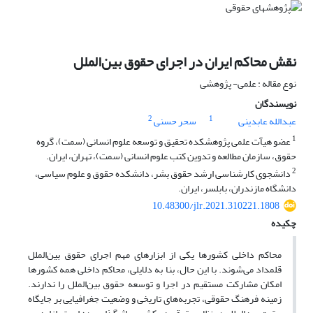
نقش محاکم ایران در اجرای حقوق بین‌الملل
نوع مقاله : علمی- پژوهشی
نویسندگان
2
1
عبدالله عابدینی
سحر حسنی
1
عضو هیآت علمی پژوهشکده تحقیق و توسعه علوم انسانی (سمت)، گروه
حقوق، سازمان مطالعه و تدوین کتب علوم انسانی (سمت)، تهران، ایران.
2
دانشجوی کارشناسی ارشد حقوق بشر، دانشکده حقوق و علوم سیاسی،
دانشگاه مازندران، بابلسر، ایران.
10.48300/jlr.2021.310221.1808
چکیده
محاکم داخلی کشورها یکی از ابزارهای مهم اجرای حقوق بین‌الملل
قلمداد می‌شوند. با این حال، بنا به دلایلی، محاکم داخلی همه کشورها
امکان مشارکت مستقیم در اجرا و توسعه حقوق بین‌الملل را ندارند.
زمینه فرهنگ حقوقی، تجربه‌های تاریخی و وضعیت جغرافیایی بر جایگاه