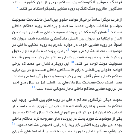
فرهنگ حقوقی آنگلوساکسون، محاکم برخی از این کشورها مانند
7
سنگاپور، مالزی و هنگ کنگ به رویه قضایی یکدیگر استناد می کنند.
از طرف دیگر اساساً برخی از قواعد حقوق بین الملل مانند بحث مصونیت
دولت و مقامات دولتی عمدتاً ساخته و پرداخته رویه محاکم داخلی
8
هستند.
همان گونه که در پرونده مصونیت های صلاحیتی دولت بین
آلمان و ایتالیا در دیوان بین المللی دادگستری مشاهده شد، دیوان که
اصولاً در رویه قضایی خود، در موارد نادری به رویه قضایی داخلی در
9
موضوعات مختلف اشاره می نمود،
در این پرونده به یکباره دچار تحول
رویکرد شد و به رویه قضایی داخلی محاکم ملی در خصوص قاعده
10
مصونیت دولت توجه می کند.
این رویکرد نشان می دهد که برخی
قواعد حقوقی بین المللی دارای خاستگاهی داخلی هستند و در این میان،
محاکم داخلی نقش قابل توجهی در توسعه و تحول آن ایفا می نمایند.
ضمن اینکه بحث مصونیت سازمان های بین المللی نیز در سال های اخیر
11
در اثر رویه قضایی محاکم داخلی دچار تحولاتی شده است.
نمونه دیگر اثرگذاری محاکم داخلی بر روندهای بین المللی، ورود این
محاکم به تفسیر و اجرای قطعنامه های تحریمی شورای امنیت است. از
آنجایی که ایران نیز در اثر تحریم شورای امنیت از سال ۲۰۰۶ تا به امروز
یکی از موضوعات مورد بحث در پرونده های مطروحه نزد محاکم داخلی
12
بوده، می توان رویه قضایی ذی ربط را در این خصوص مشاهده نمود.
در واقع، محاکم داخلی با ورود به عرصه تفسیر قطعنامه های شورای