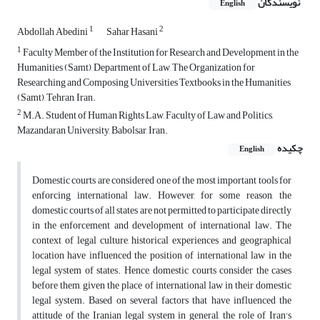
نویسندگان
English
1
2
Abdollah Abedini
Sahar Hasani
1
Faculty Member of the Institution for Research and Development in the
Humanities (Samt), Department of Law, The Organization for
Researching and Composing Universities Textbooks in the Humanities
(Samt), Tehran, Iran.
2
M.A. Student of Human Rights Law, Faculty of Law and Politics,
Mazandaran University, Babolsar, Iran.
چکیده
English
Domestic courts are considered one of the most important tools for
enforcing international law. However, for some reason, the
domestic courts of all states are not permitted to participate directly
in the enforcement and development of international law. The
context of legal culture, historical experiences and geographical
location have influenced the position of international law in the
legal system of states. Hence, domestic courts consider the cases
before them, given the place of international law in their domestic
legal system. Based on several factors that have influenced the
attitude of the Iranian legal system in general, the role of Iran's