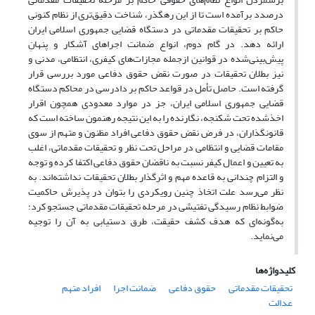
درصدد برآمده است تا از این رهگذر، شناخت دقیق‌تری از نظام کنونی
حاکم بر تحقیقات مقدماتی در دستگاه قضایی جمهوری اسلامی ایران
ارائه دهد. در گام دوم، انواع ضمانت اجراهای آشکار و پنهانِ
پیش‌بینی‌شده در قوانین ازجمله مجازات‌های کیفری، انتظامی، مدنی و
نیز بطلان تحقیقات در صورت نقض حقوق دفاعی مورد بررسی قرار
گرفته است. حاصل تأمل در قواعد حاکم بر دادرسی در محاکم دستگاه
قضایی جمهوری اسلامی ایران، جز در موارد معدودی همچون اقرار
اخذشده تحت شکنجه، نگارنده را به این نتیجه رهنمون ساخته است که
قانونگذاران، در فرض نقض حقوق دفاعی افراد مظنون و متهم از سوی
مقامات قضایی و انتظامی در مراحل تحت نظر و تحقیقات مقدماتی، اغلب
به تعیین و اعمال کیفر نسبت به ناقضان حقوق دفاعی اکتفا کرده و توجه
و التزام چندانی به قاعده مهم و اثرگذار بطلان تحقیقات نداشته‌اند. به
نظر می‌رسد علت اتخاذ چنین رویکردی را بتوان در پذیرش حاکمیت
ضوابط نظام رسیدگی تفتیشی در مرحله تحقیقات مقدماتی جستجو کرد؛
به‌گونه‌ای که هدف کشف حقیقت، طرق دستیابی به آن را توجیه
می‌نماید.
کلیدواژه‌ها
تحقیقات مقدماتی
حقوق دفاعی
ضمانت اجرا
افراد متهم
عدالت