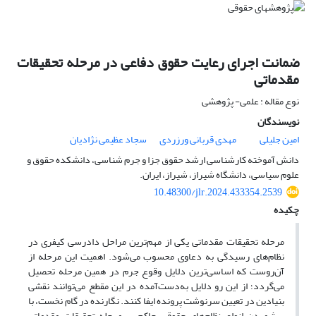
ضمانت اجرای رعایت حقوق دفاعی در مرحله تحقیقات
مقدماتی
نوع مقاله : علمی- پژوهشی
نویسندگان
امین جلیلی
مهدی قربانی ورزردی
سجاد عظیمی نژادیان
دانش آموخته کارشناسی ارشد حقوق جزا و جرم شناسی، دانشکده حقوق و
علوم سیاسی، دانشگاه شیراز، شیراز، ایران.
10.48300/jlr.2024.433354.2539
چکیده
مرحله تحقیقات مقدماتی یکی از مهم‌ترین مراحل دادرسی کیفری در
نظام‌های رسیدگی به دعاوی محسوب می‌شود. اهمیت این مرحله از
آن‌روست که اساسی‌ترین دلایل وقوع جرم در همین مرحله تحصیل
می‌گردد؛ از این‌ رو دلایل به‌دست‌آمده در این مقطع می‌توانند نقشی
بنیادین در تعیین سرنوشت پرونده ایفا کنند. نگارنده در گام نخست، با
برشمردن انواع نظام‌های حقوقی حاکم بر مرحله تحقیقات مقدماتی