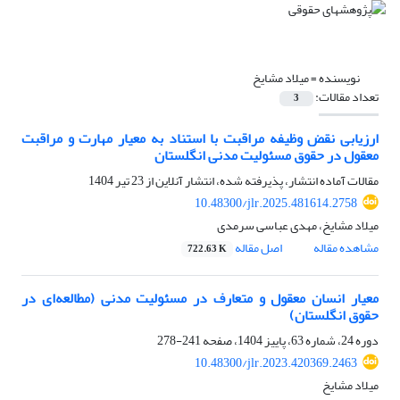
نویسنده =
میلاد مشایخ
تعداد مقالات:
3
ارزیابی نقض وظیفه مراقبت با استناد به معیار مهارت و مراقبت
معقول در حقوق مسئولیت مدنی انگلستان
مقالات آماده انتشار، پذیرفته شده، انتشار آنلاین از
23 تیر 1404
10.48300/jlr.2025.481614.2758
میلاد مشایخ، مهدی عباسی سرمدی
مشاهده مقاله
اصل مقاله
722.63 K
معیار انسان معقول و متعارف در مسئولیت مدنی (مطالعه‌ای در
حقوق انگلستان)
دوره 24، شماره 63، پاییز 1404، صفحه
241-278
10.48300/jlr.2023.420369.2463
میلاد مشایخ