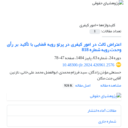
کلیدواژه‌ها =
امور کیفری
تعداد مقالات:
1
اعتراض ثالث در امور کیفری در پرتو رویه قضایی با تأکید بر رأی
وحدت رویه شماره 818
دوره 24، شماره 63، پاییز 1404، صفحه
47-78
10.48300/jlr.2024.426961.2576
حسنعلی مؤذن زادگان، سید فرزام محمدی، ابوالفضل محمد علی خانی، نازنین
آقایی جنت مکان
مشاهده مقاله
اصل مقاله
926 K
مقالات آماده انتشار
شماره جاری