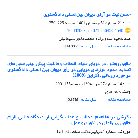
حسن نیت در آرای دیوان بین‌المللی دادگستری
دوره 21، شماره 52، زمستان 1401، صفحه
225-250
10.48300/jlr.2021.256450.1540
عبدالمجید مهدی زاده، محمدهادی سلیمانیان
مشاهده مقاله
اصل مقاله
784.33 K
حقوق روشن در دریای سیاه: انعطاف و قابلیت پیش بینی معیارهای
تحدید حدود مرزهای دریایی در رأی دیوان بین المللی دادگستری
در مورد رومانی ـ اُُکراین (2009)
دوره 14، شماره 27، بهار 1394، صفحه
175-200
جمشید مظاهری
مشاهده مقاله
اصل مقاله
3.97 M
نگرشی بر مفاهیم عدالت و عدالت‌گرایی از دیدگاه مبانی الزام
حقوق بین‌الملل در تئوری و عمل
دوره 12، شماره 24، پاییز 1392، صفحه
71-124