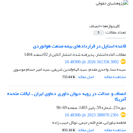
کلیدواژه‌ها =
انصاف
تعداد مقالات:
5
قاعده استاپل در قراردادهای بیمه صنعت هوانوردی
مقالات آماده انتشار، پذیرفته شده، انتشار آنلاین از
02 اسفند 1404
10.48300/jlr.2026.561358.3092
سیده نساء واحدی مقدم، سید الهام‌الدین شریفی، سید امیر حسام موسوی
مشاهده مقاله
اصل مقاله
755.64 K
انصاف و عدالت در رویه دیوان داوری دعاوی ایران ـ ایالات متحده
آمریکا
دوره 23، شماره 59، پاییز 1403، صفحه
69-96
10.48300/jlr.2023.388070.2301
فاطمه نیاورانی، فتح الله رحیمی، توکل حبیب زاده
مشاهده مقاله
اصل مقاله
855.16 K