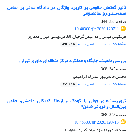
تأثیر گفتمان حقوقی بر کاربرد واژگان در دادگاه مدنی بر اساس
طبقه‌بندی روابط مفهومی
صفحه
325-344
10.48300/jlr.2020.120711
فرنگیس عباس‫ زاده، بهمن گرجیان، الخاص ویسی، مهران معماری
مشاهده مقاله
اصل مقاله
490.62 K
بررسی ماهیت، جایگاه و عملکرد مرکز منطقه‌ای داوری تهران
صفحه
345-368
محسن حاتمی پور، نصراله ابراهیمی
مشاهده مقاله
اصل مقاله
359.92 K
تروریست‌های جوان یا کودک‌سربازها؟ کودکان داعشی، حقوق
بین‌الملل و قربانی شدن*
صفحه
345-368
10.48300/jlr.2020.120715
سیّد صادق موسوی نژاد، کنارد نیاموتاتا