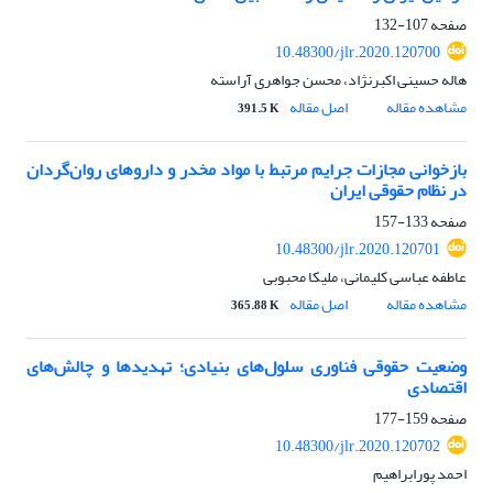
صفحه
107-132
10.48300/jlr.2020.120700
هاله حسینی اکبرنژاد، محسن جواهری آراسته
مشاهده مقاله
اصل مقاله
391.5 K
بازخوانی مجازات جرایم مرتبط با مواد مخدر و داروهای روان‌گردان
در نظام حقوقی ایران
صفحه
133-157
10.48300/jlr.2020.120701
عاطفه عباسی کلیمانی، ملیکا محبوبی
مشاهده مقاله
اصل مقاله
365.88 K
وضعیت حقوقی فناوری‌ سلول‌های بنیادی؛ تهدیدها و چالش‌های
اقتصادی
صفحه
159-177
10.48300/jlr.2020.120702
احمد پورابراهیم