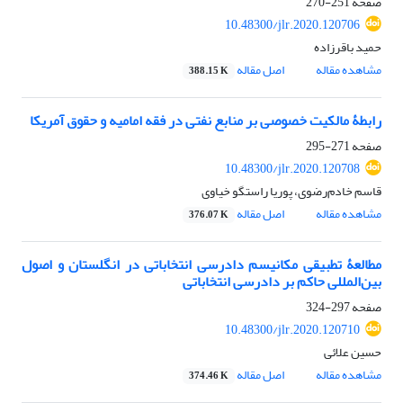
صفحه
251-270
10.48300/jlr.2020.120706
حمید باقرزاده
مشاهده مقاله
اصل مقاله
388.15 K
رابطۀ مالکیت خصوصی بر منابع نفتی در فقه امامیه و حقوق آمریکا‬‬‬‬‬‬‬‬‬‬
صفحه
271-295
10.48300/jlr.2020.120708
قاسم خادم‌رضوی، پوریا راستگو خیاوی
مشاهده مقاله
اصل مقاله
376.07 K
مطالعۀ تطبیقی مکانیسم دادرسی انتخاباتی در انگلستان و اصول
بین‌المللی حاکم بر دادرسی انتخاباتی‬‬
صفحه
297-324
10.48300/jlr.2020.120710
حسین علائی
مشاهده مقاله
اصل مقاله
374.46 K