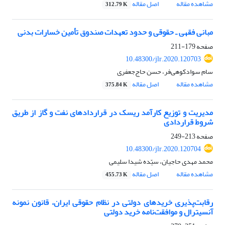
مشاهده مقاله
اصل مقاله
312.79 K
مبانی فقهی ـ حقوقی و حدود تعهدات صندوق تأمین خسارات بدنی
صفحه
179-211
10.48300/jlr.2020.120703
سام سوادکوهی‌فر، حسن حاج‌جعفری
مشاهده مقاله
اصل مقاله
375.84 K
مدیریت و توزیع کارآمد ریسک در قراردادهای نفت و گاز از طریق
شروط قراردادی
صفحه
213-249
10.48300/jlr.2020.120704
محمد مهدی حاجیان، سیّده‫ شیدا سلیمی
مشاهده مقاله
اصل مقاله
455.73 K
رقابت‌پذیری خریدهای دولتی در نظام حقوقی ایران، قانون نمونه
آنسیترال و موافقت‌نامه خرید دولتی