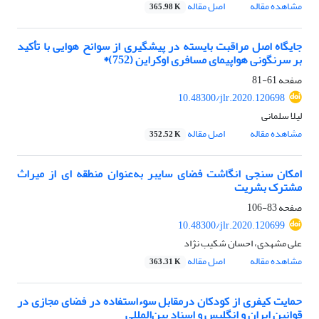
مشاهده مقاله
اصل مقاله
365.98 K
جایگاه اصل مراقبت بایسته در پیشگیری از سوانح هوایی با تأکید
بر سرنگونی هواپیمای مسافری اوکراین (752)*
صفحه
61-81
10.48300/jlr.2020.120698
لیلا سلمانی
مشاهده مقاله
اصل مقاله
352.52 K
امکان ‫سنجی انگاشت فضای سایبر به‌عنوان منطقه ‫ای از میراث
مشترک بشریت‬‬‬
صفحه
83-106
10.48300/jlr.2020.120699
علی مشهدی، احسان شکیب نژاد
مشاهده مقاله
اصل مقاله
363.31 K
حمایت کیفری از کودکان درمقابل سوءاستفاده در فضای مجازی در
قوانین ایران و انگلیس و اسناد بین‌المللی