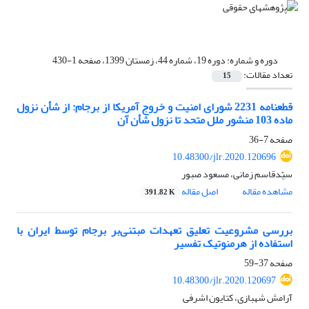
دوره و شماره:
دوره 19، شماره 44، زمستان 1399، صفحه 1-430
تعداد مقالات:
15
قطعنامه 2231 شورای امنیت و خروج آمریکا از برجام: از شأن نزول
ماده 103 منشور ملل متحد تا نزول شأن آن ‎‬‬‬‎
صفحه
7-36
10.48300/jlr.2020.120696
سیّدقاسم زمانی، مسعود صبور
مشاهده مقاله
اصل مقاله
391.82 K
بررسی مشروعیت تعلیق تعهدات مبتنی‌بر برجام توسط ایران با
استفاده از هرمنوتیک تفسیر
صفحه
37-59
10.48300/jlr.2020.120697
آرامش شهبازی، کتایون اشرفی